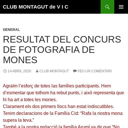
Vés
Cerca
CLUB MONTAGUT de V I C
al
MENÚ
contingut
PRINCI
GENERAL
RESULTAT DEL CONCURS
DE FOTOGRAFIA DE
MONES
14 ABRIL 2020
CLUB MONTAGUT
FEU UN COMENTARI
Agraïm l’esforç de totes las famílies participants. Hem
d’esmentar que tothom ha rebut punts, i això representa que
hi ha art a totes les mones.
Clarament els dos primers llocs han estat indiscutibles.
Tenim declaracions de la Família Cid: “Rafa la nostra mona
supera la teva.”
També a la nostra redacció la família Arumí va dir que “No