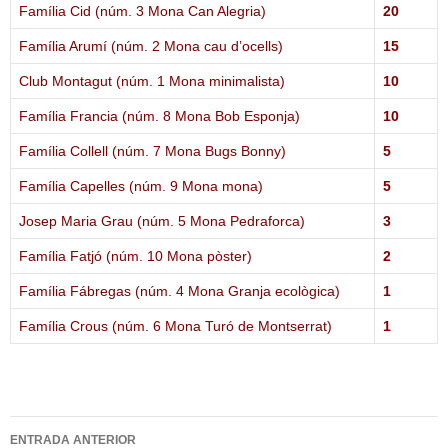
Família Cid (núm. 3 Mona Can Alegria)
20
Família Arumí (núm. 2 Mona cau d’ocells)
15
Club Montagut (núm. 1 Mona minimalista)
10
Família Francia (núm. 8 Mona Bob Esponja)
10
Família Collell (núm. 7 Mona Bugs Bonny)
5
Família Capelles (núm. 9 Mona mona)
5
Josep Maria Grau (núm. 5 Mona Pedraforca)
3
Família Fatjó (núm. 10 Mona pòster)
2
Família Fábregas (núm. 4 Mona Granja ecològica)
1
Família Crous (núm. 6 Mona Turó de Montserrat)
1
Navegació
ENTRADA ANTERIOR