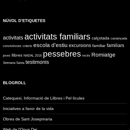
NÚVOL D’ETIQUETES
activitats familiars
activitats
calçotada
castanyada
escola d'estiu
excursions
familiars
familiar
convivències
criteris
pessebres
Romiatge
llibres
joves
NADAL 2016
recés
testimonis
Setmana Santa
BLOGROLL
Catequesi, Informació de Llibres i Pel·lícules
Iniciatives a favor de la vida
Obres de Sant Josepmaria
Web de l'Opus Dei