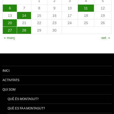
1
2
3
4
5
6
7
8
9
10
11
12
13
14
15
16
17
18
19
20
21
22
23
24
25
26
27
28
29
30
« març
set. »
INICI
ACTIVITATS
QUI SOM
QUÈ ÉS MONTAGUT?
QUÈ ES FA A MONTAGUT?