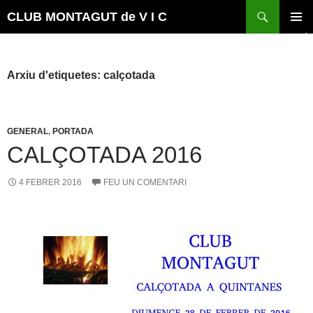
Vés
Cerca
CLUB MONTAGUT de V I C
al
MENÚ
contingut
PRINCI
Arxiu d'etiquetes: calçotada
GENERAL
,
PORTADA
CALÇOTADA 2016
4 FEBRER 2016
FEU UN COMENTARI