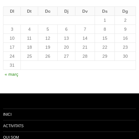
Dl
Dt
Dc
Dj
Dv
Ds
Dg
1
2
3
4
5
6
7
8
9
10
11
12
13
14
15
16
17
18
19
20
21
22
23
24
25
26
27
28
29
30
31
« març
INICI
ACTIVITATS
QUI SOM