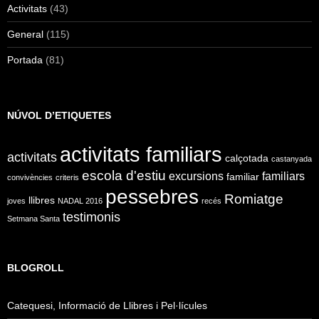
Activitats
(43)
General
(115)
Portada
(81)
NÚVOL D’ETIQUETES
activitats familiars
activitats
calçotada
castanyada
escola d'estiu
excursions
familiars
familiar
convivències
criteris
pessebres
Romiatge
llibres
joves
NADAL 2016
recés
testimonis
Setmana Santa
BLOGROLL
Catequesi, Informació de Llibres i Pel·lícules