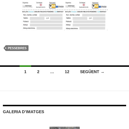
PESSEBRES
Navegació
1
2
…
12
SEGÜENT →
per
les
entrades
GALERIA D’IMATGES