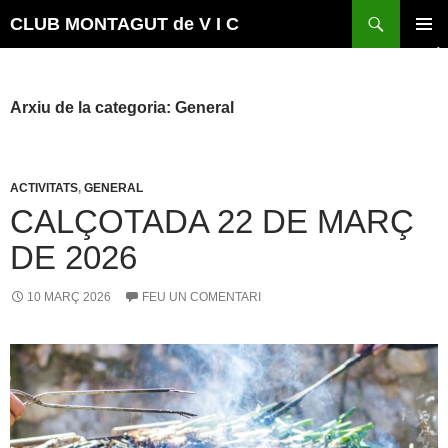
Vés
Cerca
CLUB MONTAGUT de V I C
al
MENÚ
contingut
PRINCI
Arxiu de la categoria: General
ACTIVITATS
,
GENERAL
CALÇOTADA 22 DE MARÇ
DE 2026
10 MARÇ 2026
FEU UN COMENTARI