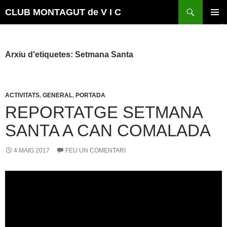
Vés
Cerca
CLUB MONTAGUT de V I C
al
MENÚ
contingut
PRINCI
Arxiu d'etiquetes: Setmana Santa
ACTIVITATS
,
GENERAL
,
PORTADA
REPORTATGE SETMANA
SANTA A CAN COMALADA
4 MAIG 2017
FEU UN COMENTARI