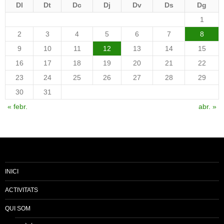
Dl
Dt
Dc
Dj
Dv
Ds
Dg
1
2
3
4
5
6
7
8
9
10
11
12
13
14
15
16
17
18
19
20
21
22
23
24
25
26
27
28
29
30
31
« febr.
abr. »
INICI
ACTIVITATS
QUI SOM