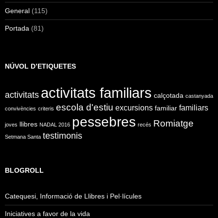
General
(115)
Portada
(81)
NÚVOL D’ETIQUETES
activitats familiars
activitats
calçotada
castanyada
escola d'estiu
excursions
familiars
familiar
convivències
criteris
pessebres
Romiatge
llibres
joves
NADAL 2016
recés
testimonis
Setmana Santa
BLOGROLL
Catequesi, Informació de Llibres i Pel·lícules
Iniciatives a favor de la vida