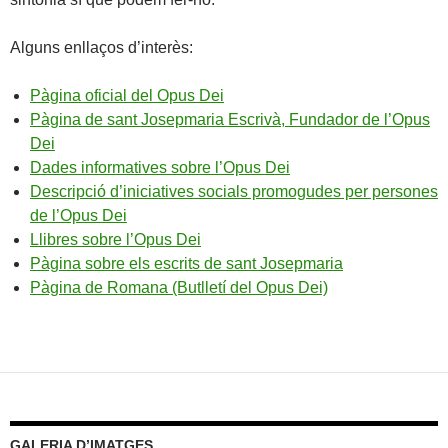
Alguns enllaços d’interès:
Pàgina oficial del Opus Dei
Pàgina de sant Josepmaria Escrivà, Fundador de l’Opus
Dei
Dades informatives sobre l’Opus Dei
Descripció d’iniciatives socials promogudes per persones
de l’Opus Dei
Llibres sobre l’Opus Dei
Pàgina sobre els escrits de sant Josepmaria
Pàgina de Romana (Butlletí del Opus Dei)
GALERIA D’IMATGES