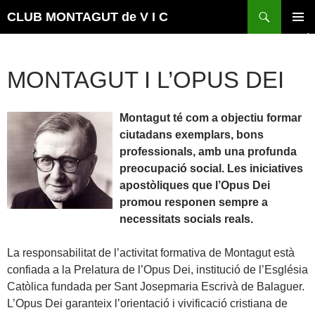
Vés
Cerca
CLUB MONTAGUT de V I C
al
MENÚ
contingut
PRINCI
MONTAGUT I L’OPUS DEI
Montagut té com a objectiu formar
ciutadans exemplars, bons
professionals, amb una profunda
preocupació social. Les iniciatives
apostòliques que l’Opus Dei
promou responen sempre a
necessitats socials reals.
La responsabilitat de l’activitat formativa de Montagut està
confiada a la Prelatura de l’Opus Dei, institució de l’Església
Catòlica fundada per Sant Josepmaria Escrivà de Balaguer.
L’Opus Dei garanteix l’orientació i vivificació cristiana de