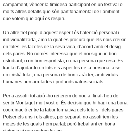
campament, vèncer la timidesa participant en un festival o
molts altres detalls que són part fonamental de l’ambient
que volem que aquí es respiri.
Un altre tret propi d’aquest esperit és l’atenció personal i
individualitzada, amb la qual es procura que els nois creixin
en totes les facetes de la seva vida, d’acord amb el desig
dels pares. No només interessa que el noi sigui un bon
estudiant, o un bon esportista, o una persona que resa. Es
tracta d’ajudar-lo en tots els aspectes de la persona: a ser
un cristià total, una persona de bon caràcter, amb virtuts
humanes ben arrelades i profunds valors socials.
Per a assolir tot això -ho reiterem de nou al final- heu de
sentir Montagut molt vostre. És decisiu que hi hagi una bona
coordinació entre la labor formativa dels tutors i dels pares.
Potser els uns i els altres, per separat, no assoliríem les
metes de les quals hem parlat; però treballant en bona
sintonia sí que podem fer-ho.