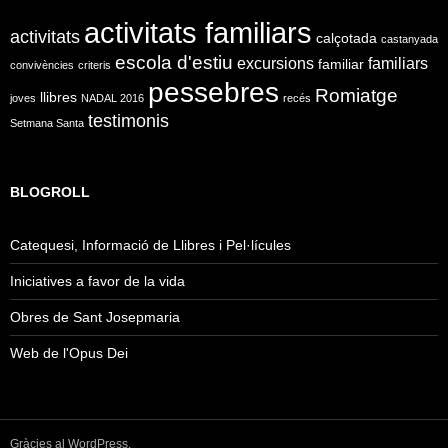
activitats familiars
activitats
calçotada
castanyada
escola d'estiu
excursions
familiars
familiar
convivències
criteris
pessebres
Romiatge
llibres
joves
NADAL 2016
recés
testimonis
Setmana Santa
BLOGROLL
Catequesi, Informació de Llibres i Pel·lícules
Iniciatives a favor de la vida
Obres de Sant Josepmaria
Web de l'Opus Dei
Gràcies al WordPress.