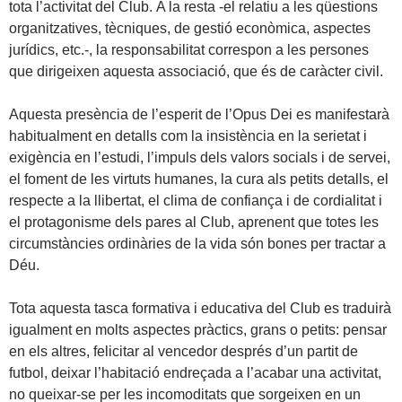
tota l’activitat del Club. A la resta -el relatiu a les qüestions
organitzatives, tècniques, de gestió econòmica, aspectes
jurídics, etc.-, la responsabilitat correspon a les persones
que dirigeixen aquesta associació, que és de caràcter civil.
Aquesta presència de l’esperit de l’Opus Dei es manifestarà
habitualment en detalls com la insistència en la serietat i
exigència en l’estudi, l’impuls dels valors socials i de servei,
el foment de les virtuts humanes, la cura als petits detalls, el
respecte a la llibertat, el clima de confiança i de cordialitat i
el protagonisme dels pares al Club, aprenent que totes les
circumstàncies ordinàries de la vida són bones per tractar a
Déu.
Tota aquesta tasca formativa i educativa del Club es traduirà
igualment en molts aspectes pràctics, grans o petits: pensar
en els altres, felicitar al vencedor després d’un partit de
futbol, deixar l’habitació endreçada a l’acabar una activitat,
no queixar-se per les incomoditats que sorgeixen en un