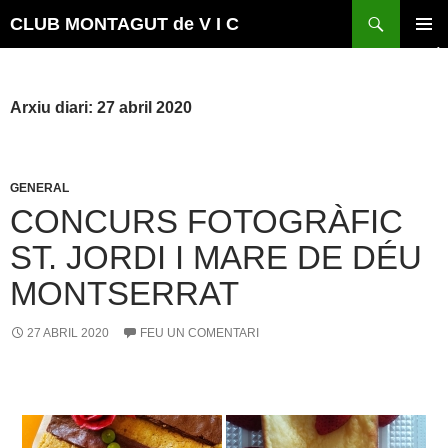
Vés
Cerca
CLUB MONTAGUT de V I C
al
MENÚ
contingut
PRINCI
Arxiu diari: 27 abril 2020
GENERAL
CONCURS FOTOGRÀFIC
ST. JORDI I MARE DE DÉU
MONTSERRAT
27 ABRIL 2020
FEU UN COMENTARI