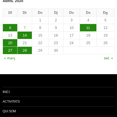
ABRIL 2020
Dl
Dt
Dc
Dj
Dv
Ds
Dg
1
2
3
4
5
6
7
8
9
10
11
12
13
14
15
16
17
18
19
20
21
22
23
24
25
26
27
28
29
30
« març
set. »
INICI
ACTIVITATS
QUI SOM