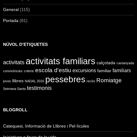
General
(115)
Portada
(81)
NÚVOL D’ETIQUETES
activitats familiars
activitats
calçotada
castanyada
escola d'estiu
excursions
familiars
familiar
convivències
criteris
pessebres
Romiatge
llibres
joves
NADAL 2016
recés
testimonis
Setmana Santa
BLOGROLL
Catequesi, Informació de Llibres i Pel·lícules