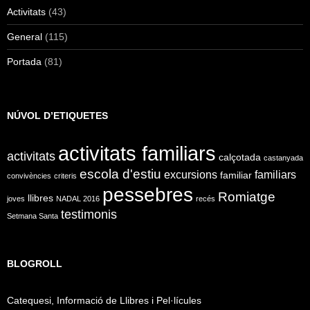
Activitats
(43)
General
(115)
Portada
(81)
NÚVOL D’ETIQUETES
activitats familiars
activitats
calçotada
castanyada
escola d'estiu
excursions
familiars
familiar
convivències
criteris
pessebres
Romiatge
llibres
joves
NADAL 2016
recés
testimonis
Setmana Santa
BLOGROLL
Catequesi, Informació de Llibres i Pel·lícules