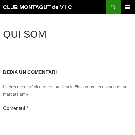
Vés
Cerca
CLUB MONTAGUT de V I C
al
MENÚ
contingut
PRINCI
QUI SOM
DEIXA UN COMENTARI
L'adreça electrònica no es publicarà.
Els camps necessaris estan
marcats amb
*
Comentari
*