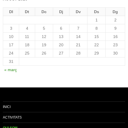
Dl
Dt
Dc
Dj
Dv
Ds
Dg
1
2
3
4
5
6
7
8
9
10
11
12
13
14
15
16
17
18
19
20
21
22
23
24
25
26
27
28
29
30
31
« març
INICI
ACTIVITATS