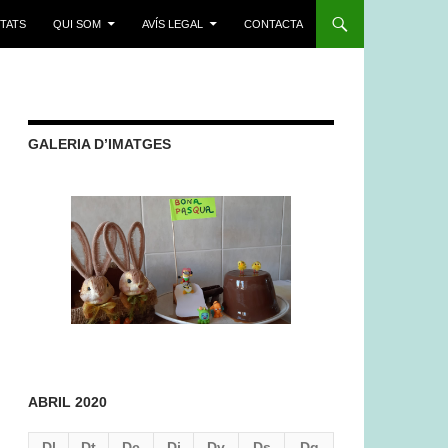
ITATS
QUI SOM
AVÍS LEGAL
CONTACTA
GALERIA D’IMATGES
ABRIL 2020
Dl
Dt
Dc
Dj
Dv
Ds
Dg