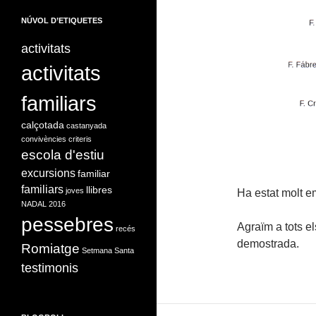
NÚVOL D’ETIQUETES
activitats
activitats
familiars
calçotada
castanyada
convivències
criteris
escola d'estiu
excursions
familiar
familiars
llibres
joves
Ha estat molt e
NADAL 2016
pessebres
Agraïm a tots el
recés
demostrada.
Romiatge
Setmana Santa
testimonis