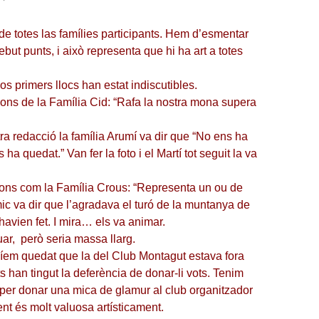
de totes las famílies participants. Hem d’esmentar
but punts, i això representa que hi ha art a totes
s primers llocs han estat indiscutibles.
ons de la Família Cid: “Rafa la nostra mona supera
ra redacció la família Arumí va dir que “No ens ha
ha quedat.” Van fer la foto i el Martí tot seguit la va
ions com la Família Crous: “Representa un ou de
c va dir que l’agradava el turó de la muntanya de
havien fet. I mira… els va animar.
ar, però seria massa llarg.
em quedat que la del Club Montagut estava fora
 han tingut la deferència de donar-li vots. Tenim
 per donar una mica de glamur al club organitzador
nt és molt valuosa artísticament.