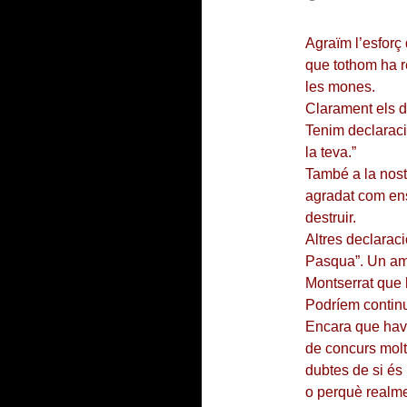
Agraïm l’esforç 
que tothom ha re
les mones.
Clarament els do
Tenim declaraci
la teva.”
També a la nost
agradat com ens 
destruir.
Altres declarac
Pasqua”. Un ami
Montserrat que 
Podríem continu
Encara que haví
de concurs molts
dubtes de si és
o perquè realme