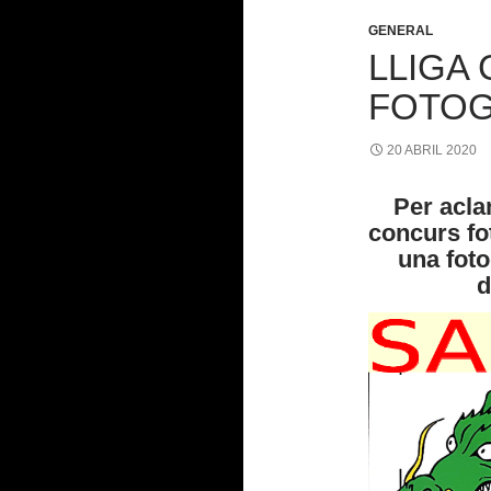
GENERAL
LLIGA
FOTOG
20 ABRIL 2020
Per acla
concurs fo
una foto
d