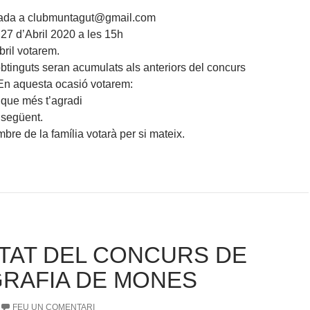
viada a clubmuntagut@gmail.com
t 27 d’Abril 2020 a les 15h
bril votarem.
obtinguts seran acumulats als anteriors del concurs
En aquesta ocasió votarem:
 que més t’agradi
 següent.
re de la família votarà per si mateix.
TAT DEL CONCURS DE
RAFIA DE MONES
FEU UN COMENTARI