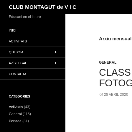
Cerca
CLUB MONTAGUT de V I C
Vés
Educant en el lleure
al
INICI
contingut
Arxiu mensual:
ACTIVITATS
QUI SOM
GENERAL
AVÍS LEGAL
CLASS
CONTACTA
FOTOG
28 ABRIL 2020
CATEGORIES
Activitats
(43)
General
(115)
Portada
(81)