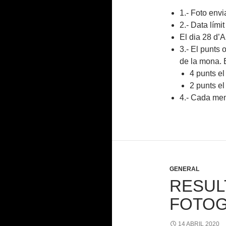
1.- Foto en
2.- Data lími
El dia 28 d’A
3.- El punts 
de la mona. 
4 punts el
2 punts el
4.- Cada memb
GENERAL
RESUL
FOTOG
14 ABRIL 2020