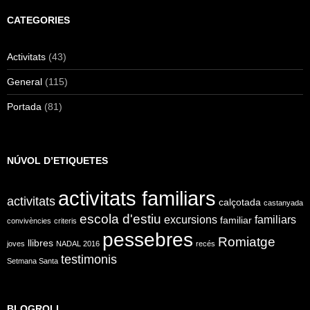
CATEGORIES
Activitats
(43)
General
(115)
Portada
(81)
NÚVOL D’ETIQUETES
activitats familiars
activitats
calçotada
castanyada
escola d'estiu
excursions
familiars
familiar
convivències
criteris
pessebres
Romiatge
llibres
joves
NADAL 2016
recés
testimonis
Setmana Santa
BLOGROLL