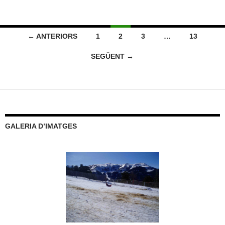
Navegació
← ANTERIORS
1
2
3
…
13
per
SEGÜENT →
les
entrades
GALERIA D’IMATGES