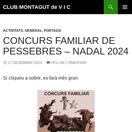
Vés
Cerca
CLUB MONTAGUT de V I C
al
MENÚ
contingut
PRINCI
ACTIVITATS
,
GENERAL
,
PORTADA
CONCURS FAMILIAR DE
PESSEBRES – NADAL 2024
17 DESEMBRE 2024
FEU UN COMENTARI
Si cliqueu a sobre, es farà més gran