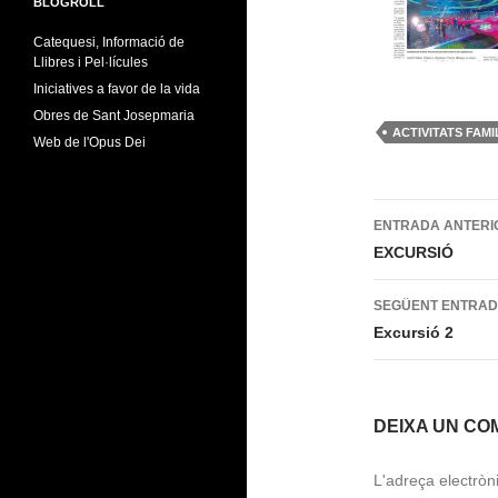
BLOGROLL
Catequesi, Informació de
Llibres i Pel·lícules
Iniciatives a favor de la vida
Obres de Sant Josepmaria
ACTIVITATS FAMI
Web de l'Opus Dei
Navegac
ENTRADA ANTERI
per
EXCURSIÓ
les
SEGÜENT ENTRA
entrades
Excursió 2
DEIXA UN CO
L'adreça electròn