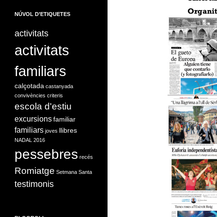
NÚVOL D’ETIQUETES
activitats
activitats
familiars
calçotada
castanyada
convivències
criteris
escola d'estiu
excursions
familiar
familiars
llibres
joves
NADAL 2016
pessebres
recés
Romiatge
Setmana Santa
testimonis