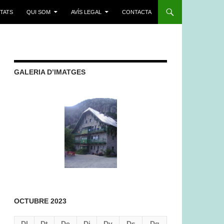
ITATS
QUI SOM
AVÍS LEGAL
CONTACTA
GALERIA D’IMATGES
OCTUBRE 2023
Dl
Dt
Dc
Dj
Dv
Ds
Dg