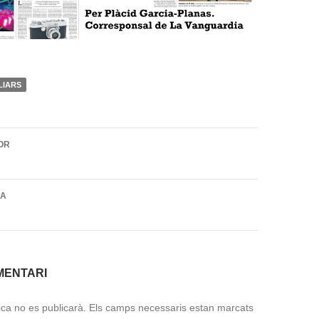
LIARS
ió
OR
DA
MENTARI
ica no es publicarà.
Els camps necessaris estan marcats