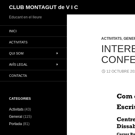
Cerca
CLUB MONTAGUT de V I C
Vés
Educant en el lleure
al
INICI
contingut
ACTIVITATS
,
GENE
ACTIVITATS
INTER
QUI SOM
CONFE
AVÍS LEGAL
12 OCTUBRE 20
CONTACTA
CATEGORIES
Activitats
(43)
General
(115)
Portada
(81)