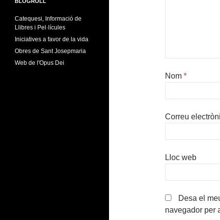
BLOGROLL
Catequesi, Informació de
Llibres i Pel·lícules
Iniciatives a favor de la vida
Obres de Sant Josepmaria
Web de l'Opus Dei
Nom
*
Correu electròn
Lloc web
Desa el meu
navegador per 