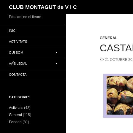
Cerca
CLUB MONTAGUT de V I C
Vés
Educant en el lleure
al
INICI
contingut
GENERAL
ACTIVITATS
CASTA
QUI SOM
21 OCTUBRE 20
AVÍS LEGAL
CONTACTA
CATEGORIES
Activitats
(43)
General
(115)
Portada
(81)