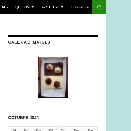
ITATS
QUI SOM
AVÍS LEGAL
CONTACTA
GALERIA D’IMATGES
OCTUBRE 2024
Dl
Dt
Dc
Dj
Dv
Ds
Dg