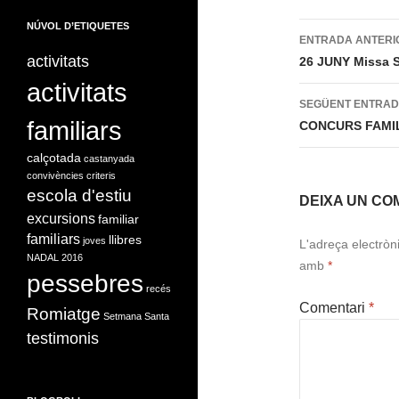
Navegac
NÚVOL D’ETIQUETES
ENTRADA ANTERI
per
activitats
26 JUNY Missa S
activitats
les
SEGÜENT ENTRA
entrades
familiars
CONCURS FAMIL
calçotada
castanyada
convivències
criteris
escola d'estiu
DEIXA UN CO
excursions
familiar
familiars
llibres
joves
L'adreça electròn
NADAL 2016
amb
*
pessebres
recés
Comentari
*
Romiatge
Setmana Santa
testimonis