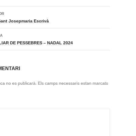
ió
OR
ant Josepmaria Escrivà
DA
IAR DE PESSEBRES – NADAL 2024
MENTARI
ica no es publicarà.
Els camps necessaris estan marcats