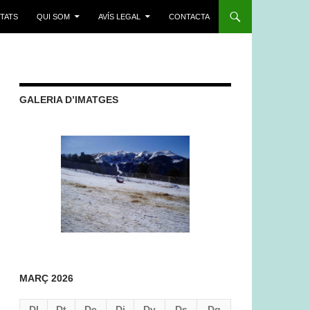
ITATS
QUI SOM
AVÍS LEGAL
CONTACTA
GALERIA D’IMATGES
MARÇ 2026
Dl
Dt
Dc
Dj
Dv
Ds
Dg