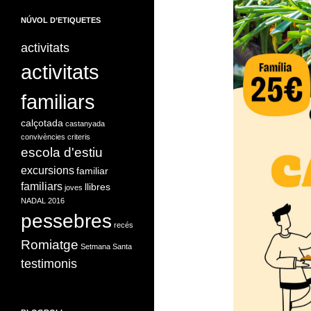
NÚVOL D’ETIQUETES
activitats
activitats
familiars
calçotada
castanyada
convivències
criteris
escola d'estiu
excursions
familiar
familiars
llibres
joves
NADAL 2016
pessebres
recés
Romiatge
Setmana Santa
testimonis