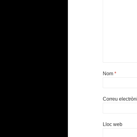
Nom
*
Correu electròn
Lloc web