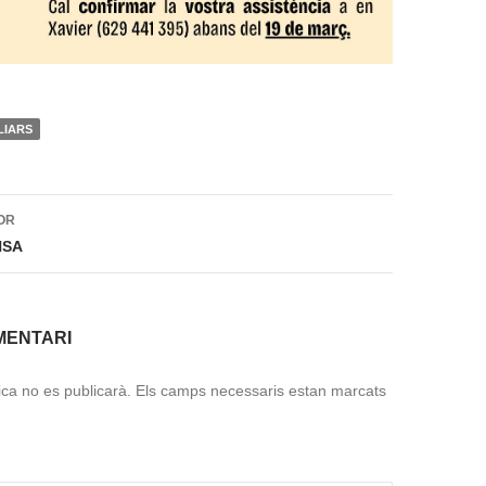
LIARS
ió
OR
NSA
MENTARI
ica no es publicarà.
Els camps necessaris estan marcats