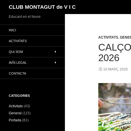
Cerca
CLUB MONTAGUT de V I C
Vés
Educant en el lleure
al
INICI
contingut
ACTIVITATS
,
GENE
ACTIVITATS
CALÇO
QUI SOM
2026
AVÍS LEGAL
10 MARÇ 2026
CONTACTA
CATEGORIES
Activitats
(43)
General
(115)
Portada
(81)