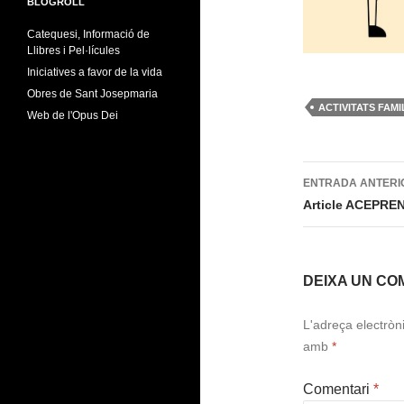
BLOGROLL
Catequesi, Informació de
Llibres i Pel·lícules
Iniciatives a favor de la vida
Obres de Sant Josepmaria
ACTIVITATS FAMI
Web de l'Opus Dei
Navegac
ENTRADA ANTERI
per
Article ACEPRE
les
entrades
DEIXA UN CO
L'adreça electròn
amb
*
Comentari
*