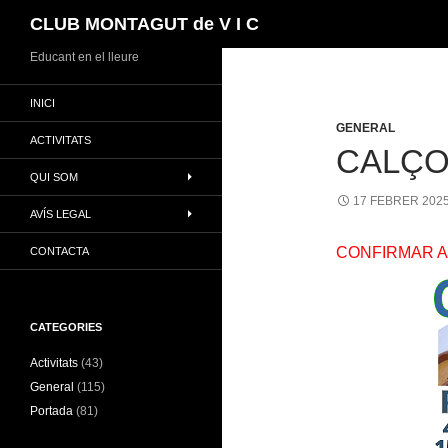
Cerca
CLUB MONTAGUT de V I C
Vés
Educant en el lleure
al
INICI
contingut
GENERAL
ACTIVITATS
CALÇO
QUI SOM
17 FEBRER 202
AVÍS LEGAL
CONFIRMAR A
CONTACTA
CATEGORIES
Activitats
(43)
General
(115)
Portada
(81)