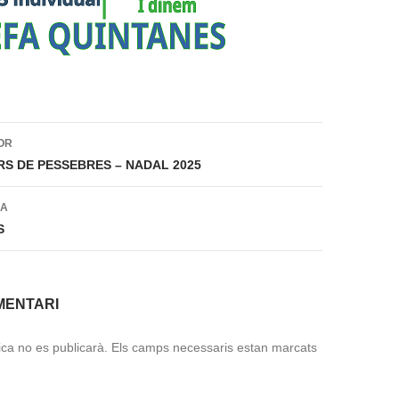
ió
OR
S DE PESSEBRES – NADAL 2025
DA
S
MENTARI
ica no es publicarà.
Els camps necessaris estan marcats