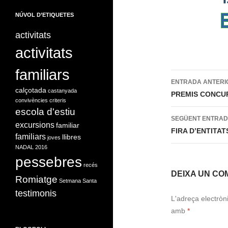
NÚVOL D’ETIQUETES
activitats
activitats
familiars
Navegac
ENTRADA ANTERI
calçotada
castanyada
per
PREMIS CONCUR
convivències
criteris
les
escola d'estiu
SEGÜENT ENTRA
excursions
familiar
entrades
FIRA D’ENTITAT
familiars
llibres
joves
NADAL 2016
pessebres
recés
DEIXA UN CO
Romiatge
Setmana Santa
testimonis
L'adreça electròn
amb
*