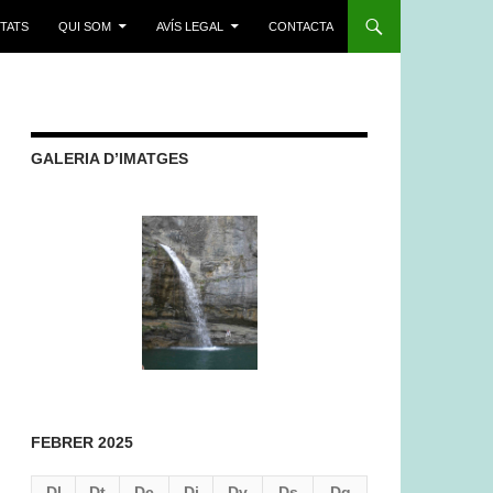
ITATS
QUI SOM
AVÍS LEGAL
CONTACTA
GALERIA D’IMATGES
FEBRER 2025
Dl
Dt
Dc
Dj
Dv
Ds
Dg