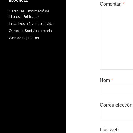
BLOGROLL
Comentari
*
Catequesi, Informació de
Llibres i Pel·lícules
Iniciatives a favor de la vida
Obres de Sant Josepmaria
Web de l'Opus Dei
Nom
*
Correu electròn
Lloc web