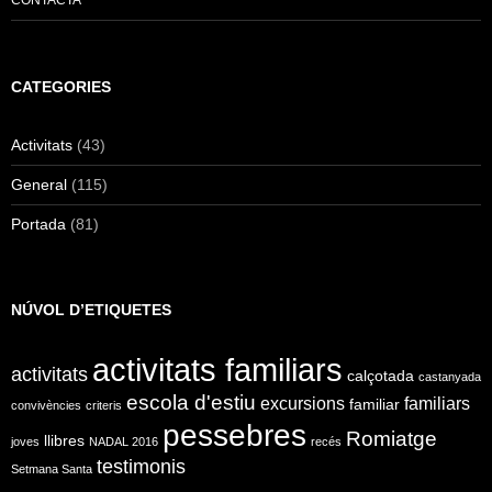
CATEGORIES
Activitats
(43)
General
(115)
Portada
(81)
NÚVOL D’ETIQUETES
activitats familiars
activitats
calçotada
castanyada
escola d'estiu
excursions
familiars
familiar
convivències
criteris
pessebres
Romiatge
llibres
joves
NADAL 2016
recés
testimonis
Setmana Santa