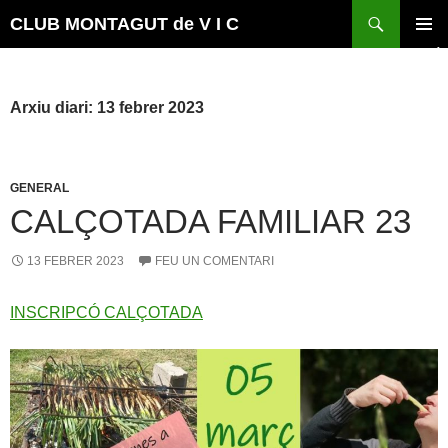
Vés
Cerca
CLUB MONTAGUT de V I C
al
MENÚ
contingut
PRINCI
Arxiu diari: 13 febrer 2023
GENERAL
CALÇOTADA FAMILIAR 23
13 FEBRER 2023
FEU UN COMENTARI
INSCRIPCÓ CALÇOTADA