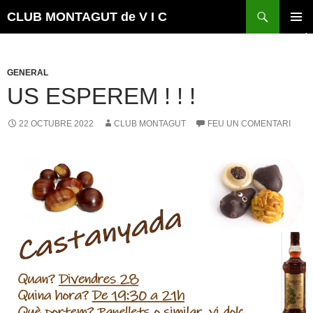
Vés
Cerca
CLUB MONTAGUT de V I C
al
MENÚ
contingut
PRINCI
GENERAL
US ESPEREM ! ! !
22 OCTUBRE 2022
CLUB MONTAGUT
FEU UN COMENTARI