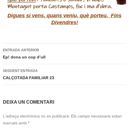
Digues si vens, quans veniu, què porteu. Fins
Divendres!
Navegació
ENTRADA ANTERIOR
per
Ep! dona un cop d’ull
les
SEGÜENT ENTRADA
entrades
CALÇOTADA FAMILIAR 23
DEIXA UN COMENTARI
L'adreça electrònica no es publicarà.
Els camps necessaris estan
marcats amb
*