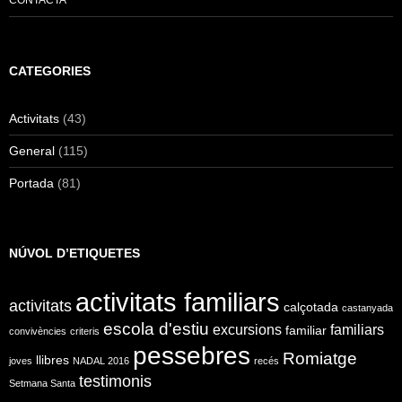
CONTACTA
CATEGORIES
Activitats
(43)
General
(115)
Portada
(81)
NÚVOL D’ETIQUETES
activitats familiars
activitats
calçotada
castanyada
escola d'estiu
excursions
familiars
familiar
convivències
criteris
pessebres
Romiatge
llibres
joves
NADAL 2016
recés
testimonis
Setmana Santa