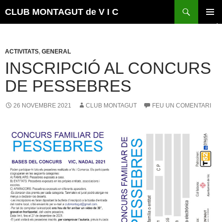
Vés
Cerca
CLUB MONTAGUT de V I C
al
MENÚ
contingut
PRINCI
ACTIVITATS
,
GENERAL
INSCRIPCIÓ AL CONCURS
DE PESSEBRES
26 NOVEMBRE 2021
CLUB MONTAGUT
FEU UN COMENTARI