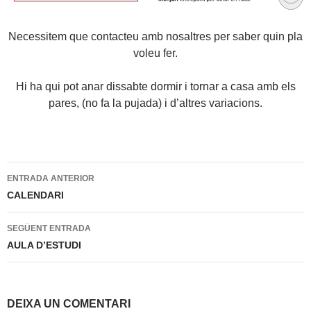
Necessitem que contacteu amb nosaltres per saber quin pla
voleu fer.
Hi ha qui pot anar dissabte dormir i tornar a casa amb els
pares, (no fa la pujada) i d’altres variacions.
Navegació
ENTRADA ANTERIOR
per
CALENDARI
les
SEGÜENT ENTRADA
entrades
AULA D’ESTUDI
DEIXA UN COMENTARI