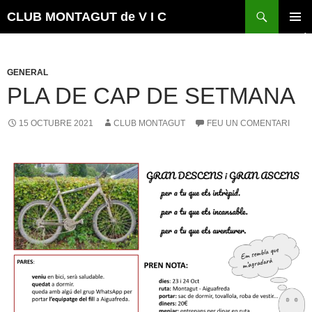
Vés
Cerca
CLUB MONTAGUT de V I C
al
MENÚ
contingut
PRINCI
GENERAL
PLA DE CAP DE SETMANA
15 OCTUBRE 2021
CLUB MONTAGUT
FEU UN COMENTARI