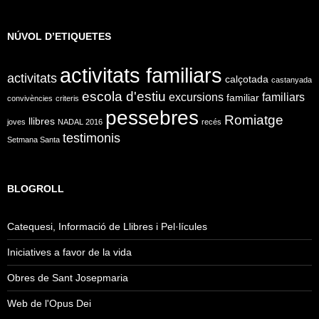
NÚVOL D’ETIQUETES
activitats familiars
activitats
calçotada
castanyada
escola d'estiu
excursions
familiars
familiar
convivències
criteris
pessebres
Romiatge
llibres
joves
NADAL 2016
recés
testimonis
Setmana Santa
BLOGROLL
Catequesi, Informació de Llibres i Pel·lícules
Iniciatives a favor de la vida
Obres de Sant Josepmaria
Web de l'Opus Dei