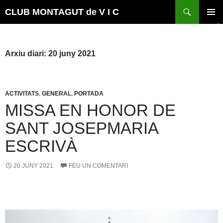
Vés
Cerca
CLUB MONTAGUT de V I C
al
MENÚ
contingut
PRINCI
Arxiu diari: 20 juny 2021
ACTIVITATS
,
GENERAL
,
PORTADA
MISSA EN HONOR DE
SANT JOSEPMARIA
ESCRIVÀ
20 JUNY 2021
FEU UN COMENTARI