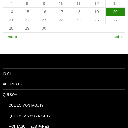
7
8
9
10
11
12
13
14
15
16
17
18
19
20
21
22
23
24
25
26
27
28
29
30
« març
set. »
INICI
ACTIVITATS
QUI SOM
QUÈ ÉS MONTAGUT?
QUÈ ES FA A MONTAGUT?
MONTAGUT I ELS PARES