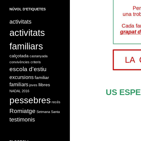
NÚVOL D’ETIQUETES
activitats
activitats
familiars
calçotada
castanyada
convivències
criteris
escola d'estiu
excursions
familiar
familiars
llibres
joves
US ESP
NADAL 2016
pessebres
recés
Romiatge
Setmana Santa
testimonis