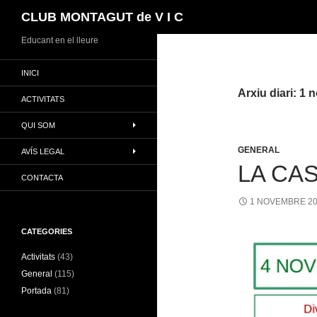
Cerca
CLUB MONTAGUT de V I C
Vés
Educant en el lleure
al
INICI
contingut
Arxiu diari: 1
ACTIVITATS
QUI SOM
GENERAL
AVÍS LEGAL
LA CA
CONTACTA
1 NOVEMBRE 2
CATEGORIES
Activitats
(43)
General
(115)
Portada
(81)