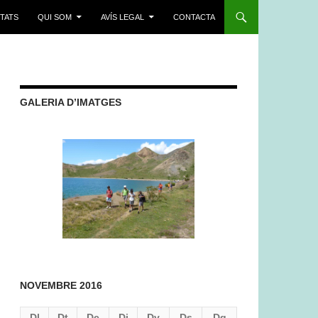
ITATS
QUI SOM
AVÍS LEGAL
CONTACTA
GALERIA D’IMATGES
NOVEMBRE 2016
Dl
Dt
Dc
Dj
Dv
Ds
Dg