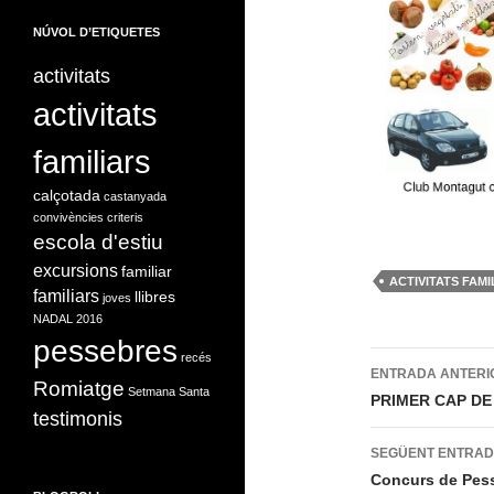
NÚVOL D’ETIQUETES
activitats
activitats
familiars
calçotada
castanyada
convivències
criteris
escola d'estiu
excursions
familiar
ACTIVITATS FAMI
familiars
llibres
joves
NADAL 2016
pessebres
Navegac
recés
ENTRADA ANTERI
Romiatge
Setmana Santa
per
PRIMER CAP D
testimonis
les
SEGÜENT ENTRA
entrades
Concurs de Pess