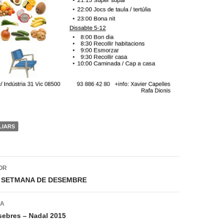
LIARS
ió
OR
E SETMANA DE DESEMBRE
DA
ebres – Nadal 2015