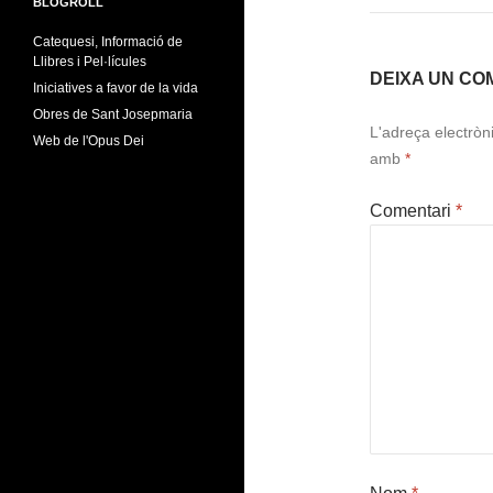
BLOGROLL
Catequesi, Informació de
Llibres i Pel·lícules
DEIXA UN CO
Iniciatives a favor de la vida
Obres de Sant Josepmaria
L'adreça electròn
Web de l'Opus Dei
amb
*
Comentari
*