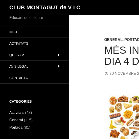
Cerca
CLUB MONTAGUT de V I C
Vés
Educant en el lleure
al
INICI
contingut
GENERAL
,
PORTA
ACTIVITATS
MÉS I
QUI SOM
DIA 4
AVÍS LEGAL
30 NOVEMBRE 
CONTACTA
CATEGORIES
Activitats
(43)
General
(115)
Portada
(81)