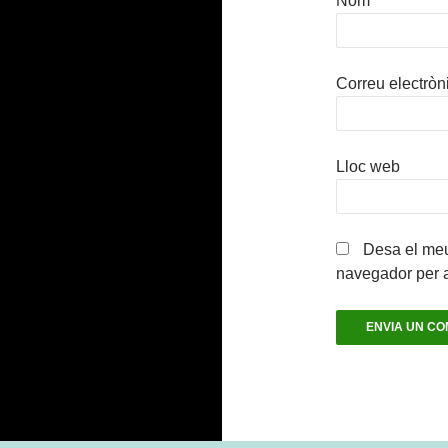
Nom
*
Correu electròn
Lloc web
Desa el meu
navegador per 