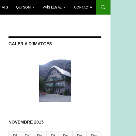
ITATS
QUI SOM
AVÍS LEGAL
CONTACTA
GALERIA D’IMATGES
NOVEMBRE 2015
Dl
Dt
Dc
Dj
Dv
Ds
Dg