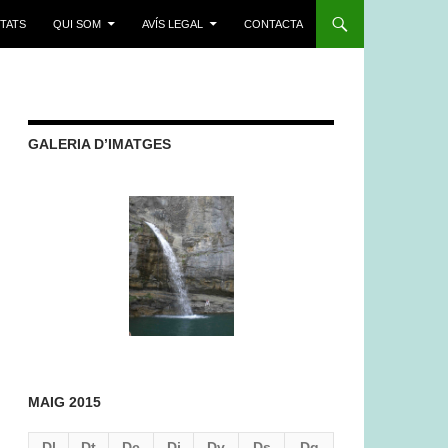
ITATS
QUI SOM
AVÍS LEGAL
CONTACTA
GALERIA D’IMATGES
MAIG 2015
Dl
Dt
Dc
Dj
Dv
Ds
Dg