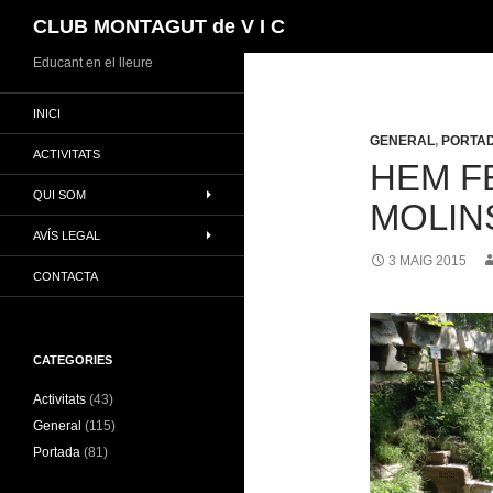
Cerca
CLUB MONTAGUT de V I C
Vés
Educant en el lleure
al
INICI
contingut
GENERAL
,
PORTA
ACTIVITATS
HEM F
QUI SOM
MOLINS
AVÍS LEGAL
3 MAIG 2015
CONTACTA
CATEGORIES
Activitats
(43)
General
(115)
Portada
(81)