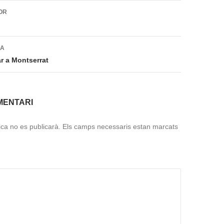
ió
OR
DA
r a Montserrat
MENTARI
ica no es publicarà.
Els camps necessaris estan marcats