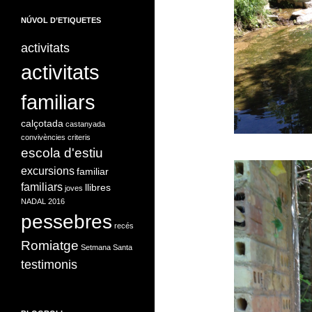
NÚVOL D’ETIQUETES
activitats
activitats
familiars
calçotada
castanyada
convivències
criteris
escola d'estiu
excursions
familiar
familiars
llibres
joves
NADAL 2016
pessebres
recés
Romiatge
Setmana Santa
testimonis