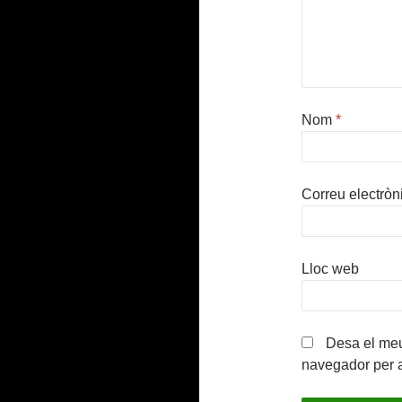
Nom
*
Correu electròn
Lloc web
Desa el meu
navegador per 