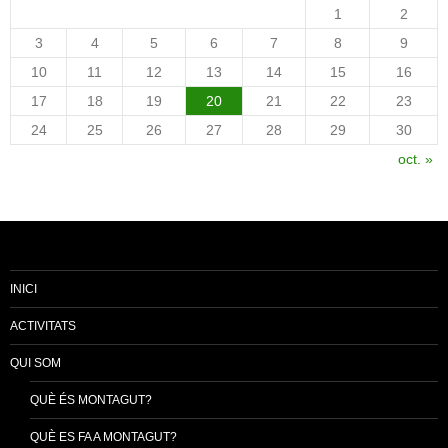
1
2
3
4
5
6
7
8
9
10
11
12
13
14
15
16
17
18
19
20
21
22
23
24
25
26
27
28
29
30
oct. »
INICI
ACTIVITATS
QUI SOM
QUÈ ÉS MONTAGUT?
QUÈ ES FA A MONTAGUT?