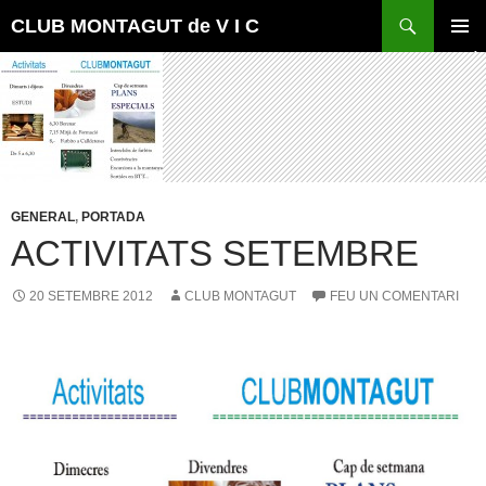
Vés
Cerca
CLUB MONTAGUT de V I C
al
MENÚ
contingut
PRINCI
GENERAL
,
PORTADA
ACTIVITATS SETEMBRE
20 SETEMBRE 2012
CLUB MONTAGUT
FEU UN COMENTARI