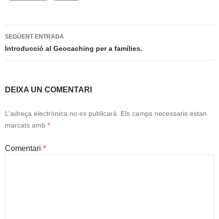
Navegació
SEGÜENT ENTRADA
per
Introducció al Geocaching per a famílies.
les
entrades
DEIXA UN COMENTARI
L'adreça electrònica no es publicarà.
Els camps necessaris estan
marcats amb
*
Comentari
*