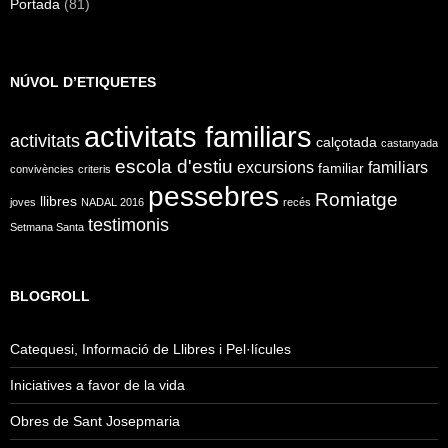
Portada
(81)
NÚVOL D’ETIQUETES
activitats familiars
activitats
calçotada
castanyada
escola d'estiu
excursions
familiars
familiar
convivències
criteris
pessebres
Romiatge
llibres
joves
NADAL 2016
recés
testimonis
Setmana Santa
BLOGROLL
Catequesi, Informació de Llibres i Pel·lícules
Iniciatives a favor de la vida
Obres de Sant Josepmaria