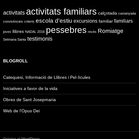
activitats familiars
activitats
calçotada
castanyada
escola d'estiu
excursions
familiars
familiar
convivències
criteris
pessebres
Romiatge
llibres
joves
NADAL 2016
recés
testimonis
Setmana Santa
BLOGROLL
Catequesi, Informació de Llibres i Pel·lícules
Iniciatives a favor de la vida
Obres de Sant Josepmaria
Web de l'Opus Dei