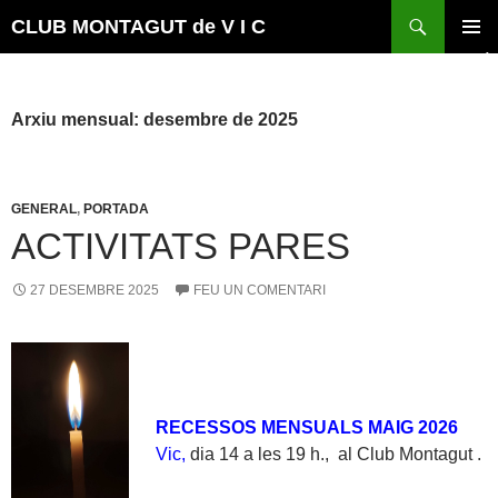
Vés
Cerca
CLUB MONTAGUT de V I C
al
MENÚ
contingut
PRINCI
Arxiu mensual: desembre de 2025
GENERAL
,
PORTADA
ACTIVITATS PARES
27 DESEMBRE 2025
FEU UN COMENTARI
RECESSOS MENSUALS MAIG 2026
Vic,
dia 14 a les 19 h., al Club Montagut .