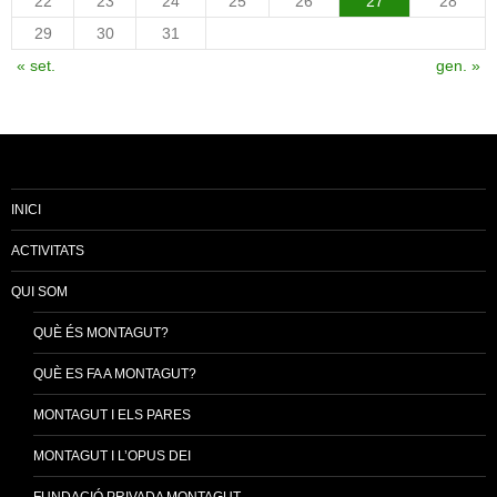
22
23
24
25
26
27
28
29
30
31
« set.
gen. »
INICI
ACTIVITATS
QUI SOM
QUÈ ÉS MONTAGUT?
QUÈ ES FA A MONTAGUT?
MONTAGUT I ELS PARES
MONTAGUT I L’OPUS DEI