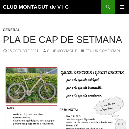
Vés
Cerca
CLUB MONTAGUT de V I C
al
MENÚ
contingut
PRINCI
GENERAL
PLA DE CAP DE SETMANA
15 OCTUBRE 2021
CLUB MONTAGUT
FEU UN COMENTARI