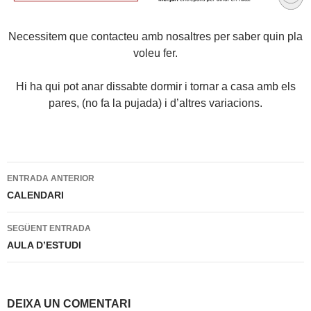
Necessitem que contacteu amb nosaltres per saber quin pla
voleu fer.
Hi ha qui pot anar dissabte dormir i tornar a casa amb els
pares, (no fa la pujada) i d’altres variacions.
Navegació
ENTRADA ANTERIOR
per
CALENDARI
les
SEGÜENT ENTRADA
entrades
AULA D’ESTUDI
DEIXA UN COMENTARI