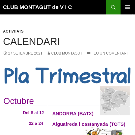
Vés
Cerca
CLUB MONTAGUT de V I C
al
MENÚ
contingut
PRINCI
ACTIVITATS
CALENDARI
27 SETEMBRE 2021
CLUB MONTAGUT
FEU UN COMENTARI