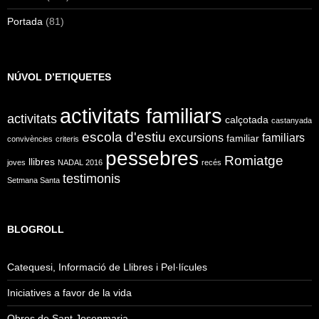
Portada
(81)
NÚVOL D’ETIQUETES
activitats familiars
activitats
calçotada
castanyada
escola d'estiu
excursions
familiars
familiar
convivències
criteris
pessebres
Romiatge
llibres
joves
NADAL 2016
recés
testimonis
Setmana Santa
BLOGROLL
Catequesi, Informació de Llibres i Pel·lícules
Iniciatives a favor de la vida
Obres de Sant Josepmaria