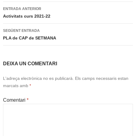
Navegació
ENTRADA ANTERIOR
per
Activitats curs 2021-22
les
SEGÜENT ENTRADA
entrades
PLA de CAP de SETMANA
DEIXA UN COMENTARI
L'adreça electrònica no es publicarà.
Els camps necessaris estan
marcats amb
*
Comentari
*