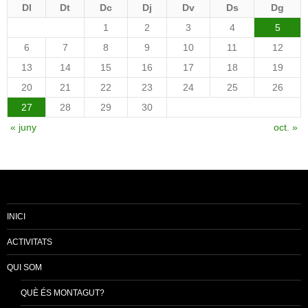
Dl
Dt
Dc
Dj
Dv
Ds
Dg
1
2
3
4
5
6
7
8
9
10
11
12
13
14
15
16
17
18
19
20
21
22
23
24
25
26
27
28
29
30
« juny
oct. »
INICI
ACTIVITATS
QUI SOM
QUÈ ÉS MONTAGUT?