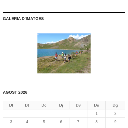
GALERIA D’IMATGES
AGOST 2026
Dl
Dt
Dc
Dj
Dv
Ds
Dg
1
2
3
4
5
6
7
8
9