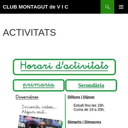
Vés
Cerca
CLUB MONTAGUT de V I C
al
MENÚ
contingut
PRINCI
ACTIVITATS