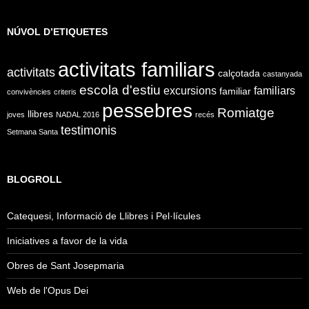
NÚVOL D’ETIQUETES
activitats familiars
activitats
calçotada
castanyada
escola d'estiu
excursions
familiars
familiar
convivències
criteris
pessebres
Romiatge
llibres
joves
NADAL 2016
recés
testimonis
Setmana Santa
BLOGROLL
Catequesi, Informació de Llibres i Pel·lícules
Iniciatives a favor de la vida
Obres de Sant Josepmaria
Web de l'Opus Dei