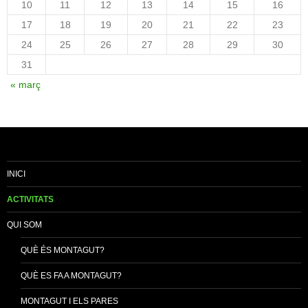
10
11
12
13
14
15
16
17
18
19
20
21
22
23
24
25
26
27
28
29
30
31
« març
INICI
ACTIVITATS
QUI SOM
QUÈ ÉS MONTAGUT?
QUÈ ES FA A MONTAGUT?
MONTAGUT I ELS PARES