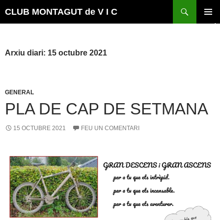
Vés
Cerca
CLUB MONTAGUT de V I C
al
MENÚ
contingut
PRINCI
Arxiu diari: 15 octubre 2021
GENERAL
PLA DE CAP DE SETMANA
15 OCTUBRE 2021
FEU UN COMENTARI