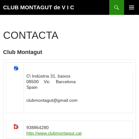
Vés
Cerca
CLUB MONTAGUT de V I C
al
MENÚ
contingut
PRINCI
CONTACTA
Club Montagut
C\ Indústria 31, baixos
08500 Vic Barcelona
Spain
clubmontagut@gmail.com
938864280
http://www.clubmontagut.cat