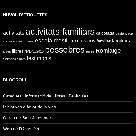
NÚVOL D’ETIQUETES
activitats familiars
activitats
calçotada
castanyada
escola d'estiu
excursions
familiars
familiar
convivències
criteris
pessebres
Romiatge
llibres
joves
NADAL 2016
recés
testimonis
Setmana Santa
BLOGROLL
Catequesi, Informació de Llibres i Pel·lícules
Iniciatives a favor de la vida
Obres de Sant Josepmaria
Web de l'Opus Dei