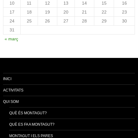
10
11
12
13
14
15
16
17
18
19
20
21
22
23
24
25
26
27
28
29
30
31
« març
INICI
ACTIVITATS
QUI SOM
QUÈ ÉS MONTAGUT?
QUÈ ES FA A MONTAGUT?
MONTAGUT I ELS PARES