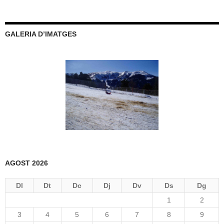
GALERIA D’IMATGES
AGOST 2026
Dl
Dt
Dc
Dj
Dv
Ds
Dg
1
2
3
4
5
6
7
8
9