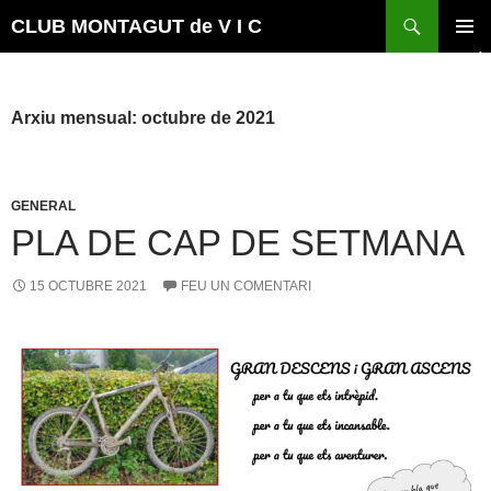
Vés
Cerca
CLUB MONTAGUT de V I C
al
MENÚ
contingut
PRINCI
Arxiu mensual: octubre de 2021
GENERAL
PLA DE CAP DE SETMANA
15 OCTUBRE 2021
FEU UN COMENTARI