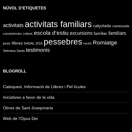
NÚVOL D’ETIQUETES
activitats familiars
activitats
calçotada
castanyada
escola d'estiu
excursions
familiars
familiar
convivències
criteris
pessebres
Romiatge
llibres
joves
NADAL 2016
recés
testimonis
Setmana Santa
BLOGROLL
Catequesi, Informació de Llibres i Pel·lícules
Iniciatives a favor de la vida
Obres de Sant Josepmaria
Web de l'Opus Dei