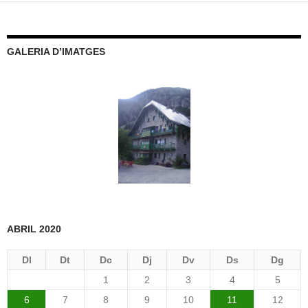
GALERIA D’IMATGES
ABRIL 2020
Dl
Dt
Dc
Dj
Dv
Ds
Dg
1
2
3
4
5
6
7
8
9
10
11
12