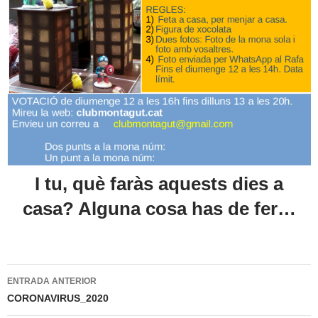
I tu, què faràs aquests dies a
casa? Alguna cosa has de fer…
Navegació
ENTRADA ANTERIOR
per
CORONAVIRUS_2020