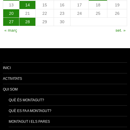
13
14
15
16
17
18
19
20
21
22
23
24
25
26
27
28
29
30
« març
set. »
INICI
ACTIVITATS
QUI SOM
QUÈ ÉS MONTAGUT?
QUÈ ES FA A MONTAGUT?
MONTAGUT I ELS PARES