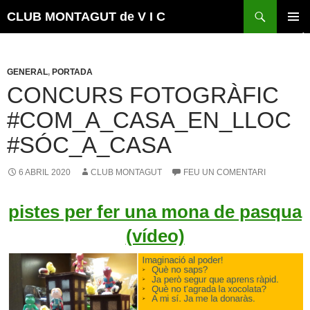
Vés
Cerca
CLUB MONTAGUT de V I C
al
MENÚ
contingut
PRINCI
GENERAL
,
PORTADA
CONCURS FOTOGRÀFIC
#COM_A_CASA_EN_LLOC
#SÓC_A_CASA
6 ABRIL 2020
CLUB MONTAGUT
FEU UN COMENTARI
pistes per fer una mona de pasqua
(vídeo)