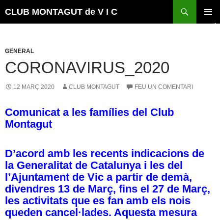
Vés
Cerca
CLUB MONTAGUT de V I C
al
MENÚ
contingut
PRINCI
GENERAL
CORONAVIRUS_2020
12 MARÇ 2020
CLUB MONTAGUT
FEU UN COMENTARI
Comunicat a les famílies del Club
Montagut
D’acord amb les recents indicacions de
la Generalitat de Catalunya i les del
l’Ajuntament de Vic a partir de demà,
divendres 13 de Març, fins el 27 de Març,
les activitats que es fan amb els
nois
queden cancel·lades. Aquesta mesura