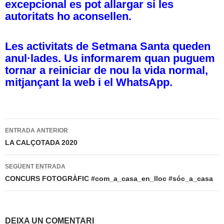
excepcional es pot allargar si les
autoritats ho aconsellen.
Les activitats de Setmana Santa queden
anul·lades. Us informarem quan puguem
tornar a reiniciar de nou la vida normal,
mitjançant la web i el WhatsApp.
Navegació
ENTRADA ANTERIOR
per
LA CALÇOTADA 2020
les
SEGÜENT ENTRADA
entrades
CONCURS FOTOGRÀFIC #com_a_casa_en_lloc #sóc_a_casa
DEIXA UN COMENTARI