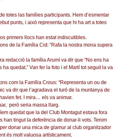
de totes las famílies participants. Hem d’esmentar
but punts, i això representa que hi ha art a totes
s primers llocs han estat indiscutibles.
ons de la Família Cid: “Rafa la nostra mona supera
ra redacció la família Arumí va dir que “No ens ha
ha quedat.” Van fer la foto i el Martí tot seguit la va
ions com la Família Crous: “Representa un ou de
c va dir que l’agradava el turó de la muntanya de
havien fet. I mira… els va animar.
ar, però seria massa llarg.
em quedat que la del Club Montagut estava fora
 han tingut la deferència de donar-li vots. Tenim
 per donar una mica de glamur al club organitzador
nt és molt valuosa artísticament.