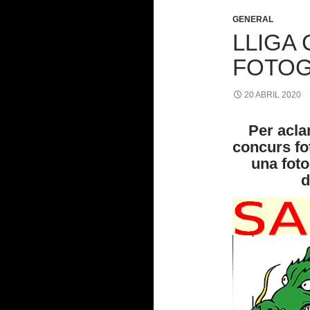
GENERAL
LLIGA
FOTOG
20 ABRIL 2020
Per acla
concurs fo
una foto
d