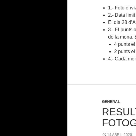
1.- Foto en
2.- Data lími
El dia 28 d’A
3.- El punts 
de la mona. 
4 punts el
2 punts el
4.- Cada memb
GENERAL
RESUL
FOTOG
14 ABRIL 2020