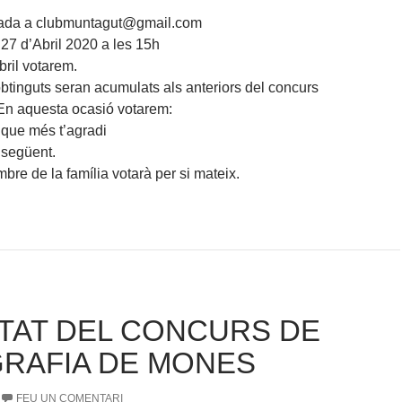
viada a clubmuntagut@gmail.com
t 27 d’Abril 2020 a les 15h
bril votarem.
obtinguts seran acumulats als anteriors del concurs
En aquesta ocasió votarem:
 que més t’agradi
 següent.
re de la família votarà per si mateix.
TAT DEL CONCURS DE
RAFIA DE MONES
FEU UN COMENTARI