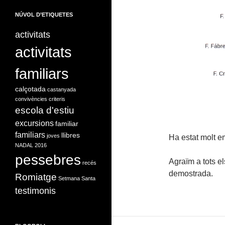
NÚVOL D’ETIQUETES
activitats
activitats
familiars
calçotada
castanyada
convivències
criteris
escola d'estiu
excursions
familiar
familiars
llibres
joves
Ha estat molt e
NADAL 2016
pessebres
Agraïm a tots el
recés
demostrada.
Romiatge
Setmana Santa
testimonis