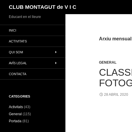
Cerca
CLUB MONTAGUT de V I C
Vés
Educant en el lleure
al
INICI
contingut
Arxiu mensual:
ACTIVITATS
QUI SOM
GENERAL
AVÍS LEGAL
CLASS
CONTACTA
FOTOG
28 ABRIL 2020
CATEGORIES
Activitats
(43)
General
(115)
Portada
(81)