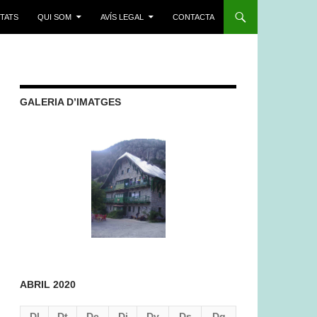
ITATS
QUI SOM
AVÍS LEGAL
CONTACTA
GALERIA D’IMATGES
ABRIL 2020
Dl
Dt
Dc
Dj
Dv
Ds
Dg