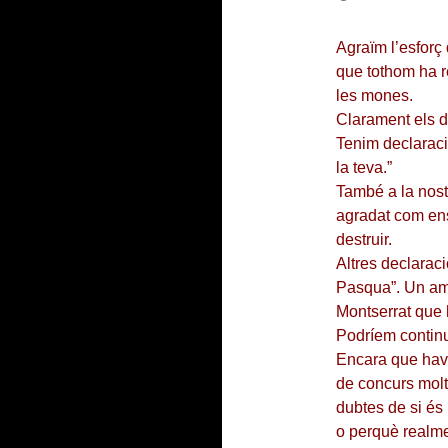
Agraïm l’esforç 
que tothom ha re
les mones.
Clarament els do
Tenim declaraci
la teva.”
També a la nost
agradat com ens 
destruir.
Altres declarac
Pasqua”. Un ami
Montserrat que 
Podríem continu
Encara que haví
de concurs molts
dubtes de si és
o perquè realme