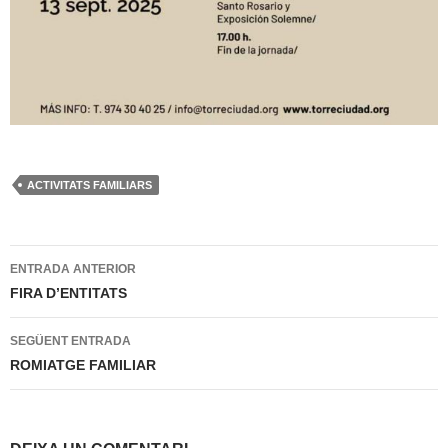
ACTIVITATS FAMILIARS
Navegació
ENTRADA ANTERIOR
per
FIRA D’ENTITATS
les
SEGÜENT ENTRADA
entrades
ROMIATGE FAMILIAR