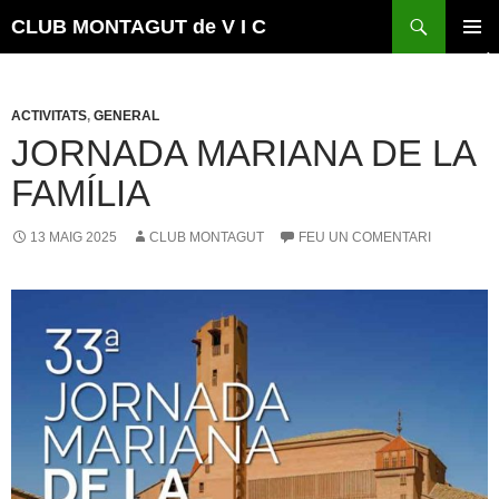
Vés
Cerca
CLUB MONTAGUT de V I C
al
MENÚ
contingut
PRINCI
ACTIVITATS
,
GENERAL
JORNADA MARIANA DE LA
FAMÍLIA
13 MAIG 2025
CLUB MONTAGUT
FEU UN COMENTARI