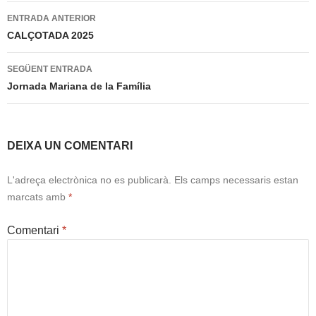
Navegació
ENTRADA ANTERIOR
per
CALÇOTADA 2025
les
SEGÜENT ENTRADA
entrades
Jornada Mariana de la Família
DEIXA UN COMENTARI
L'adreça electrònica no es publicarà.
Els camps necessaris estan
marcats amb
*
Comentari
*