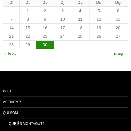
Dl
Dt
Dc
Dj
Dv
Ds
Dg
1
2
3
4
5
6
7
8
9
10
11
12
13
14
15
16
17
18
19
20
21
22
23
24
25
26
27
28
29
30
« febr.
maig »
INICI
ACTIVITATS
QUI SOM
QUÈ ÉS MONTAGUT?