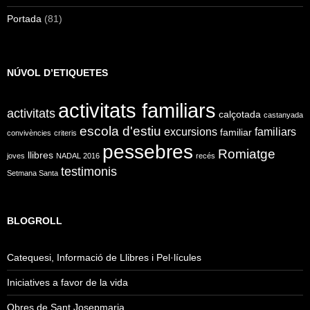
Portada
(81)
NÚVOL D’ETIQUETES
activitats familiars
activitats
calçotada
castanyada
escola d'estiu
excursions
familiars
familiar
convivències
criteris
pessebres
Romiatge
llibres
joves
NADAL 2016
recés
testimonis
Setmana Santa
BLOGROLL
Catequesi, Informació de Llibres i Pel·lícules
Iniciatives a favor de la vida
Obres de Sant Josepmaria