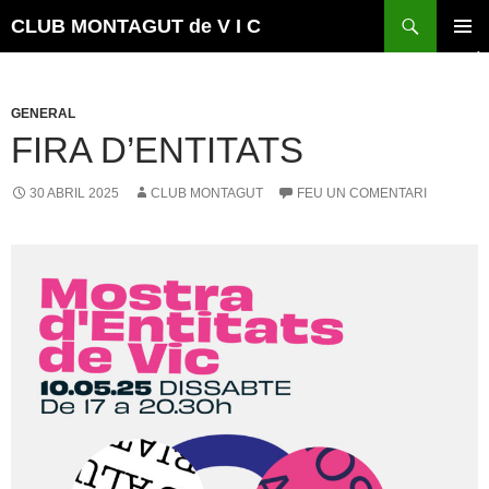
Vés
Cerca
CLUB MONTAGUT de V I C
al
MENÚ
contingut
PRINCI
GENERAL
FIRA D’ENTITATS
30 ABRIL 2025
CLUB MONTAGUT
FEU UN COMENTARI