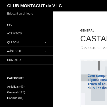
Cerca
CLUB MONTAGUT de V I C
Vés
Educant en el lleure
al
INICI
contingut
GENERAL
ACTIVITATS
CASTA
QUI SOM
27 OCTUBRE 20
AVÍS LEGAL
CONTACTA
CATEGORIES
Activitats
(43)
General
(115)
Portada
(81)