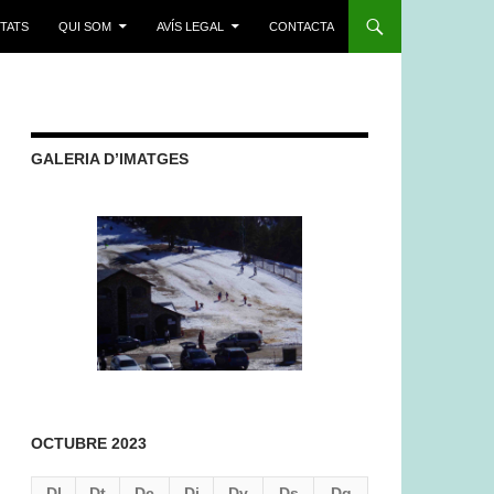
ITATS
QUI SOM
AVÍS LEGAL
CONTACTA
GALERIA D’IMATGES
OCTUBRE 2023
Dl
Dt
Dc
Dj
Dv
Ds
Dg