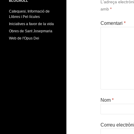
BLOGROLL
L'adreça electròn
amb
*
Catequesi, Informació de
Llibres i Pel·lícules
Comentari
*
Iniciatives a favor de la vida
Obres de Sant Josepmaria
Web de l'Opus Dei
Nom
*
Correu electròn