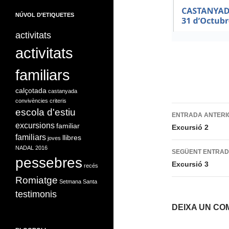
NÚVOL D’ETIQUETES
activitats
activitats
familiars
calçotada
castanyada
convivències
criteris
Navegac
escola d'estiu
ENTRADA ANTERI
per
excursions
familiar
Excursió 2
familiars
llibres
joves
les
NADAL 2016
SEGÜENT ENTRA
pessebres
entrades
Excursió 3
recés
Romiatge
Setmana Santa
testimonis
DEIXA UN CO