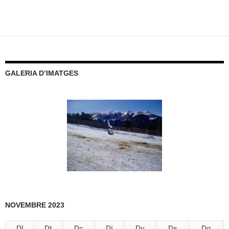
GALERIA D’IMATGES
NOVEMBRE 2023
Dl
Dt
Dc
Dj
Dv
Ds
Dg