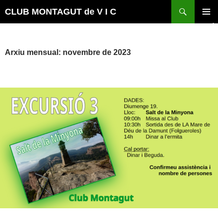
Vés
Cerca
CLUB MONTAGUT de V I C
al
MENÚ
contingut
PRINCI
Arxiu mensual: novembre de 2023