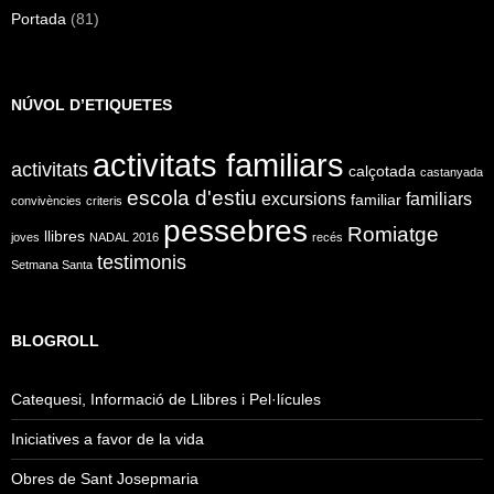
Portada
(81)
NÚVOL D’ETIQUETES
activitats familiars
activitats
calçotada
castanyada
escola d'estiu
excursions
familiars
familiar
convivències
criteris
pessebres
Romiatge
llibres
joves
NADAL 2016
recés
testimonis
Setmana Santa
BLOGROLL
Catequesi, Informació de Llibres i Pel·lícules
Iniciatives a favor de la vida
Obres de Sant Josepmaria