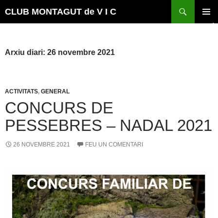
Vés
Cerca
CLUB MONTAGUT de V I C
al
MENÚ
contingut
PRINCI
Arxiu diari: 26 novembre 2021
ACTIVITATS
,
GENERAL
CONCURS DE
PESSEBRES – NADAL 2021
26 NOVEMBRE 2021
FEU UN COMENTARI