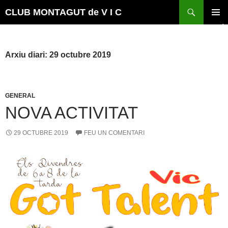
Vés
Cerca
CLUB MONTAGUT de V I C
al
MENÚ
contingut
PRINCI
Arxiu diari: 29 octubre 2019
GENERAL
NOVA ACTIVITAT
29 OCTUBRE 2019
FEU UN COMENTARI