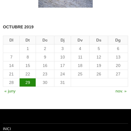
OCTUBRE 2019
Dl
Dt
Dc
Dj
Dv
Ds
Dg
1
2
3
4
5
6
7
8
9
10
11
12
13
14
15
16
17
18
19
20
21
22
23
24
25
26
27
28
29
30
31
« juny
nov. »
INICI