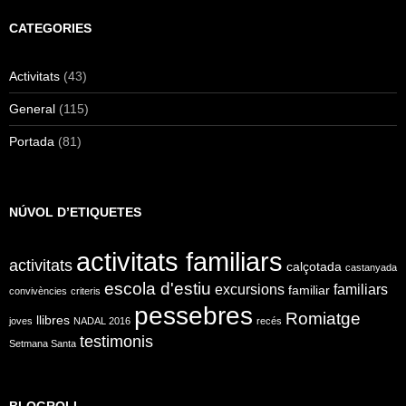
CATEGORIES
Activitats
(43)
General
(115)
Portada
(81)
NÚVOL D’ETIQUETES
activitats familiars
activitats
calçotada
castanyada
escola d'estiu
excursions
familiars
familiar
convivències
criteris
pessebres
Romiatge
llibres
joves
NADAL 2016
recés
testimonis
Setmana Santa
BLOGROLL