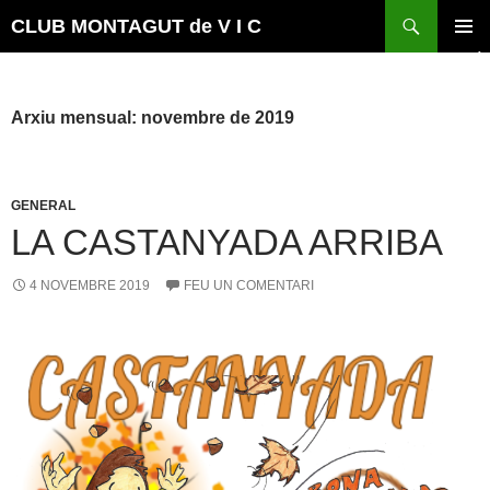
Vés
Cerca
CLUB MONTAGUT de V I C
al
MENÚ
contingut
PRINCI
Arxiu mensual: novembre de 2019
GENERAL
LA CASTANYADA ARRIBA
4 NOVEMBRE 2019
FEU UN COMENTARI