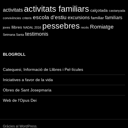
activitats familiars
activitats
calçotada
castanyada
escola d'estiu
excursions
familiars
familiar
convivències
criteris
pessebres
Romiatge
llibres
joves
NADAL 2016
recés
testimonis
Setmana Santa
BLOGROLL
Catequesi, Informació de Llibres i Pel·lícules
Iniciatives a favor de la vida
Obres de Sant Josepmaria
Web de l'Opus Dei
Gràcies al WordPress.