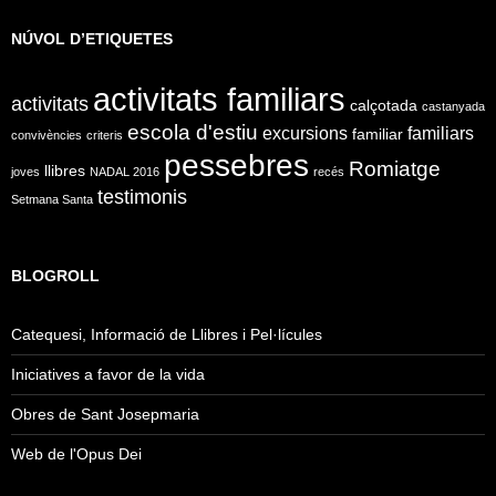
NÚVOL D’ETIQUETES
activitats familiars
activitats
calçotada
castanyada
escola d'estiu
excursions
familiars
familiar
convivències
criteris
pessebres
Romiatge
llibres
joves
NADAL 2016
recés
testimonis
Setmana Santa
BLOGROLL
Catequesi, Informació de Llibres i Pel·lícules
Iniciatives a favor de la vida
Obres de Sant Josepmaria
Web de l'Opus Dei