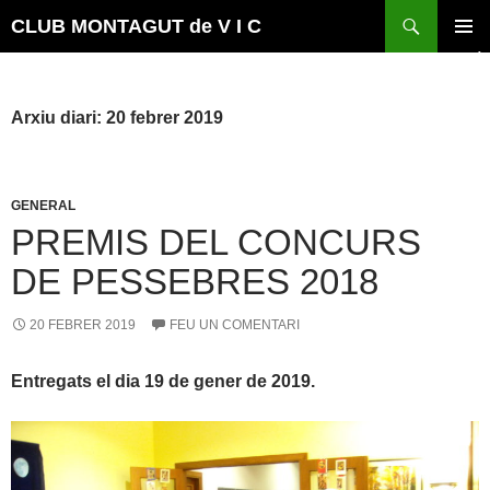
Vés
Cerca
CLUB MONTAGUT de V I C
al
MENÚ
contingut
PRINCI
Arxiu diari: 20 febrer 2019
GENERAL
PREMIS DEL CONCURS
DE PESSEBRES 2018
20 FEBRER 2019
FEU UN COMENTARI
Entregats el dia 19 de gener de 2019.