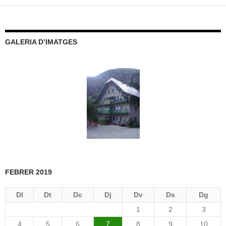
GALERIA D’IMATGES
FEBRER 2019
Dl
Dt
Dc
Dj
Dv
Ds
Dg
1
2
3
4
5
6
7
8
9
10