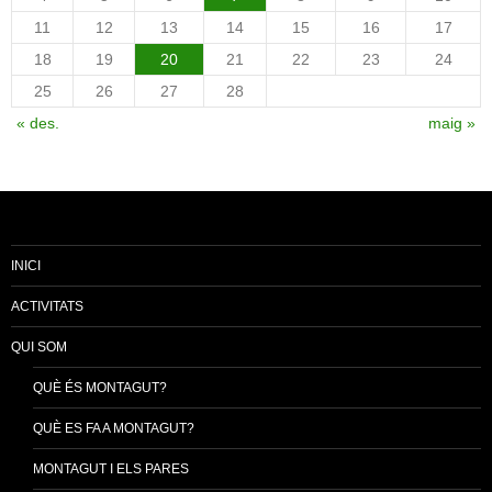
11
12
13
14
15
16
17
18
19
20
21
22
23
24
25
26
27
28
« des.
maig »
INICI
ACTIVITATS
QUI SOM
QUÈ ÉS MONTAGUT?
QUÈ ES FA A MONTAGUT?
MONTAGUT I ELS PARES