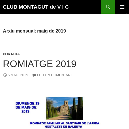
Vés
Cerca
CLUB MONTAGUT de V I C
al
MENÚ
contingut
PRINCI
Arxiu mensual: maig de 2019
PORTADA
ROMIATGE 2019
6 MAIG 2019
FEU UN COMENTARI