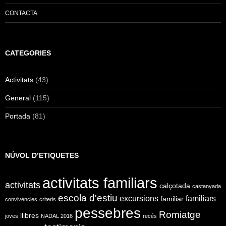
CONTACTA
CATEGORIES
Activitats
(43)
General
(115)
Portada
(81)
NÚVOL D’ETIQUETES
activitats familiars
activitats
calçotada
castanyada
escola d'estiu
excursions
familiars
familiar
convivències
criteris
pessebres
Romiatge
llibres
joves
NADAL 2016
recés