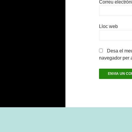
Correu electròn
Lloc web
Desa el meu
navegador per 
Gràcies al WordPress.