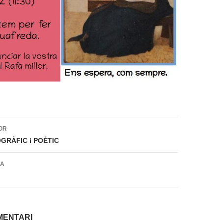
ió
OR
RÀFIC i POÈTIC
DA
MENTARI