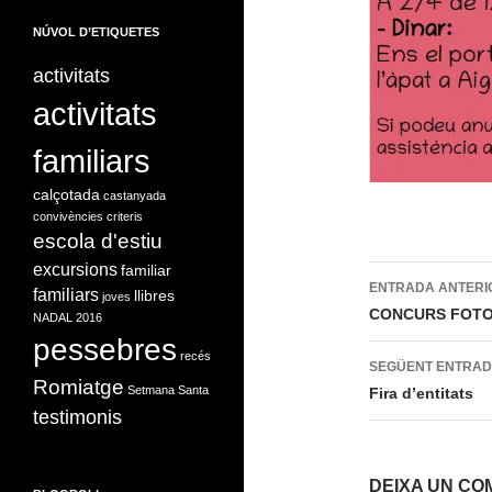
NÚVOL D’ETIQUETES
activitats
activitats
familiars
calçotada
castanyada
convivències
criteris
escola d'estiu
excursions
Navegac
familiar
ENTRADA ANTERI
familiars
llibres
joves
per
CONCURS FOTOG
NADAL 2016
pessebres
les
recés
SEGÜENT ENTRA
Romiatge
entrades
Setmana Santa
Fira d’entitats
testimonis
DEIXA UN CO