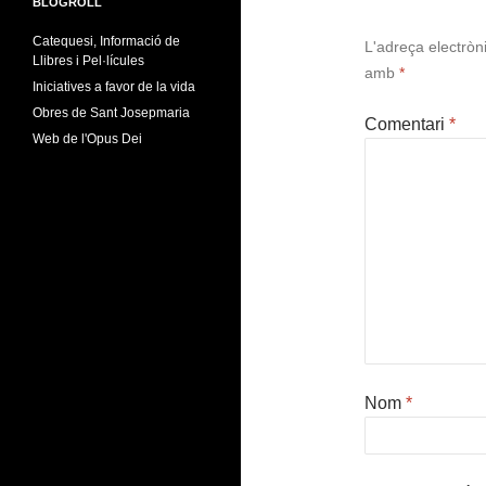
BLOGROLL
Catequesi, Informació de
L'adreça electròn
Llibres i Pel·lícules
amb
*
Iniciatives a favor de la vida
Obres de Sant Josepmaria
Comentari
*
Web de l'Opus Dei
Nom
*