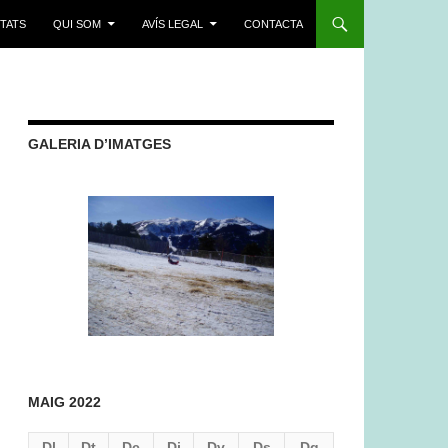
ITATS
QUI SOM
AVÍS LEGAL
CONTACTA
GALERIA D’IMATGES
MAIG 2022
Dl
Dt
Dc
Dj
Dv
Ds
Dg