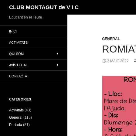
Cerca
CLUB MONTAGUT de V I C
Vés
Educant en el lleure
al
INICI
contingut
GENERAL
ACTIVITATS
ROMIA
QUI SOM
3 MAIG 2022
AVÍS LEGAL
CONTACTA
CATEGORIES
Activitats
(43)
General
(115)
Portada
(81)