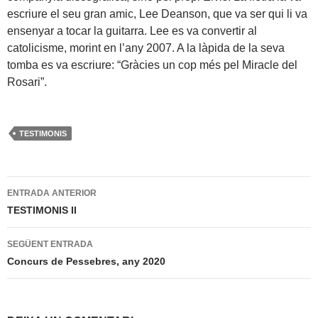
escriure el seu gran amic, Lee Deanson, que va ser qui li va
ensenyar a tocar la guitarra. Lee es va convertir al
catolicisme, morint en l’any 2007. A la làpida de la seva
tomba es va escriure: “Gràcies un cop més pel Miracle del
Rosari”.
TESTIMONIS
Navegació
ENTRADA ANTERIOR
per
TESTIMONIS II
les
SEGÜENT ENTRADA
entrades
Concurs de Pessebres, any 2020