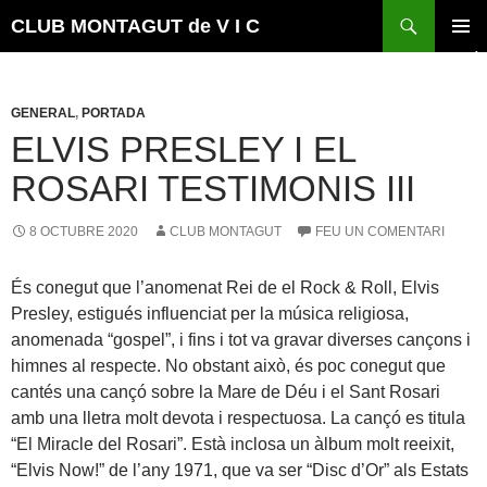
Vés
Cerca
CLUB MONTAGUT de V I C
al
MENÚ
contingut
PRINCI
GENERAL
,
PORTADA
ELVIS PRESLEY I EL
ROSARI TESTIMONIS III
8 OCTUBRE 2020
CLUB MONTAGUT
FEU UN COMENTARI
És conegut que l’anomenat Rei de el Rock & Roll, Elvis
Presley, estigués influenciat per la música religiosa,
anomenada “gospel”, i fins i tot va gravar diverses cançons i
himnes al respecte. No obstant això, és poc conegut que
cantés una cançó sobre la Mare de Déu i el Sant Rosari
amb una lletra molt devota i respectuosa. La cançó es titula
“El Miracle del Rosari”. Està inclosa un àlbum molt reeixit,
“Elvis Now!” de l’any 1971, que va ser “Disc d’Or” als Estats