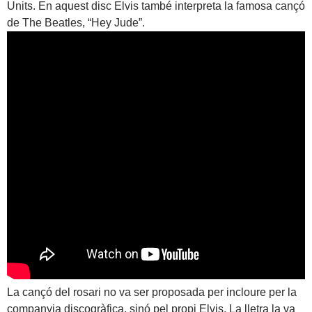
Units. En aquest disc Elvis també interpreta la famosa cançó
de The Beatles, “Hey Jude”.
La cançó del rosari no va ser proposada per incloure per la
companyia discogràfica, sinó pel propi Elvis. La lletra la va