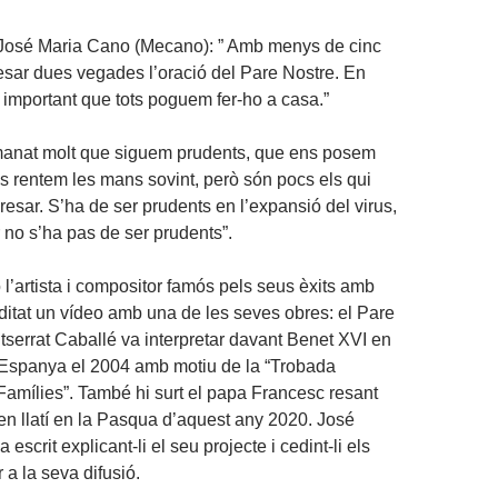
 José Maria Cano (Mecano): ” Amb menys de cinc
resar dues vegades l’oració del Pare Nostre. En
 important que tots poguem fer-ho a casa.”
manat molt que siguem prudents, que ens posem
s rentem les mans sovint, però són pocs els qui
esar. S’ha de ser prudents en l’expansió del virus,
 no s’ha pas de ser prudents”.
 l’artista i compositor famós pels seus èxits amb
itat un vídeo amb una de les seves obres: el Pare
serrat Caballé va interpretar davant Benet XVI en
a Espanya el 2004 amb motiu de la “Trobada
Famílies”. També hi surt el papa Francesc resant
en llatí en la Pasqua d’aquest any 2020. José
 escrit explicant-li el seu projecte i cedint-li els
r a la seva difusió.