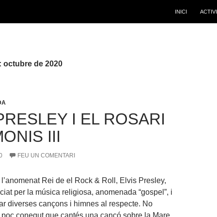
INICI
ACTIV
: octubre de 2020
DA
PRESLEY I EL ROSARI
ONIS III
0
FEU UN COMENTARI
l’anomenat Rei de el Rock & Roll, Elvis Presley,
ciat per la música religiosa, anomenada “gospel”, i
avar diverses cançons i himnes al respecte. No
s poc conegut que cantés una cançó sobre la Mare