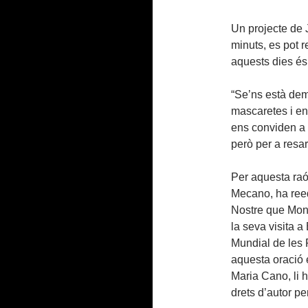
Un projecte de
minuts, es pot 
aquests dies és
“Se’ns està de
mascaretes i en
ens conviden a r
però per a resar
Per aquesta raó
Mecano, ha reed
Nostre que Mont
la seva visita 
Mundial de les 
aquesta oració 
Maria Cano, li ha
drets d’autor pe