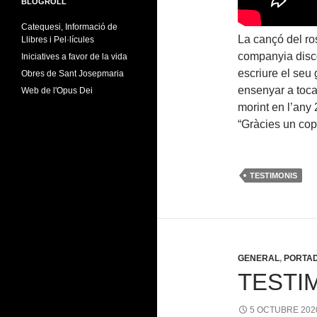
BLOGROLL
Catequesi, Informació de
La cançó del ro
Llibres i Pel·lícules
companyia discog
Iniciatives a favor de la vida
escriure el seu
Obres de Sant Josepmaria
ensenyar a tocar
Web de l'Opus Dei
morint en l’any 
“Gràcies un cop
TESTIMONIS
GENERAL
,
PORTA
TESTIM
5 OCTUBRE 202