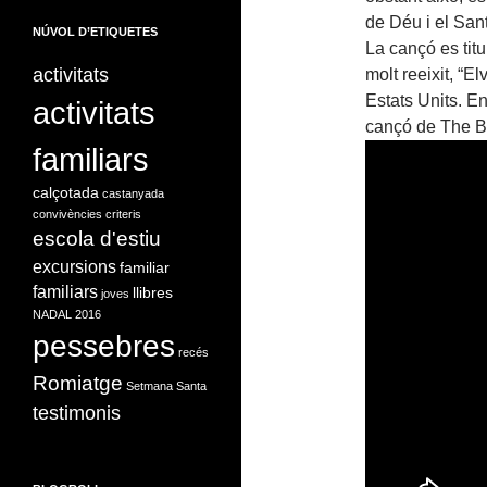
de Déu i el San
NÚVOL D’ETIQUETES
La cançó es titu
activitats
molt reeixit, “E
Estats Units. E
activitats
cançó de The Be
familiars
calçotada
castanyada
convivències
criteris
escola d'estiu
excursions
familiar
familiars
llibres
joves
NADAL 2016
pessebres
recés
Romiatge
Setmana Santa
testimonis