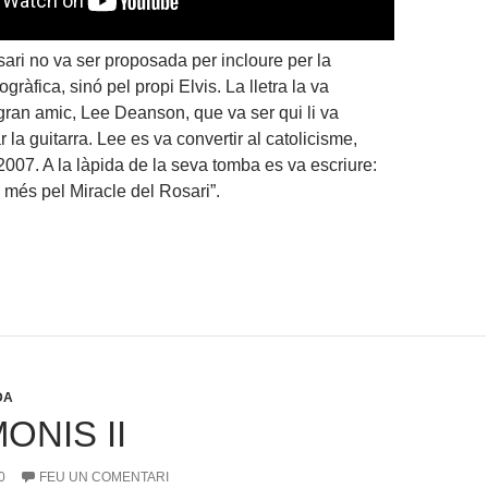
sari no va ser proposada per incloure per la
ràfica, sinó pel propi Elvis. La lletra la va
 gran amic, Lee Deanson, que va ser qui li va
 la guitarra. Lee es va convertir al catolicisme,
2007. A la làpida de la seva tomba es va escriure:
 més pel Miracle del Rosari”.
DA
ONIS II
0
FEU UN COMENTARI