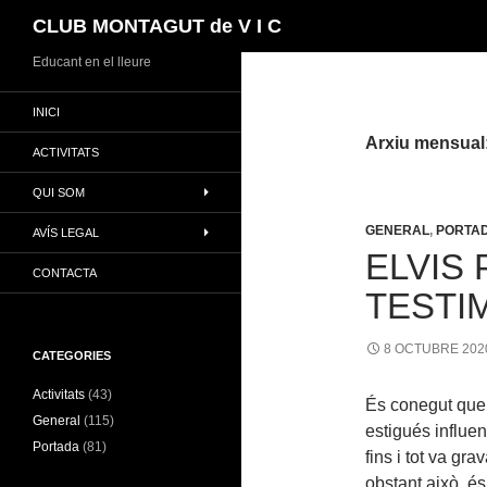
Cerca
CLUB MONTAGUT de V I C
Vés
Educant en el lleure
al
INICI
contingut
Arxiu mensual
ACTIVITATS
QUI SOM
GENERAL
,
PORTA
AVÍS LEGAL
ELVIS 
CONTACTA
TESTIM
8 OCTUBRE 202
CATEGORIES
Activitats
(43)
És conegut que 
General
(115)
estigués influen
Portada
(81)
fins i tot va gr
obstant això, é