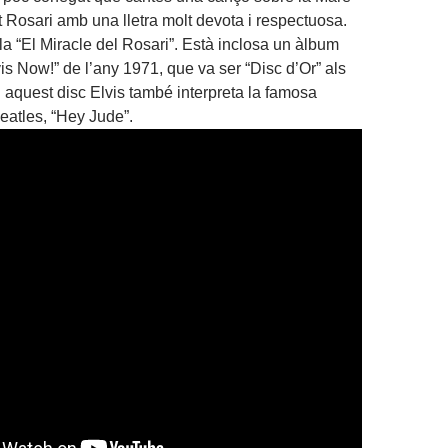
t Rosari amb una lletra molt devota i respectuosa.
la “El Miracle del Rosari”. Està inclosa un àlbum
lvis Now!” de l’any 1971, que va ser “Disc d’Or” als
n aquest disc Elvis també interpreta la famosa
atles, “Hey Jude”.