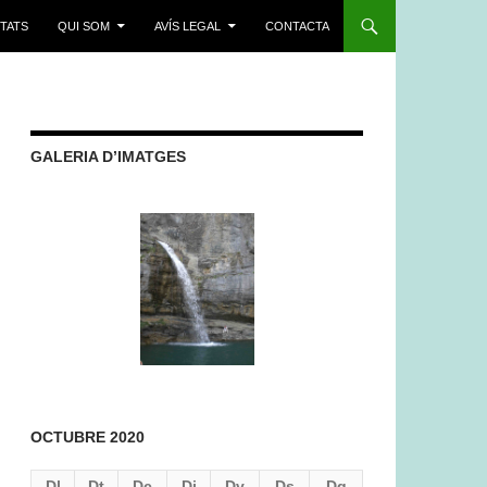
ITATS
QUI SOM
AVÍS LEGAL
CONTACTA
GALERIA D’IMATGES
OCTUBRE 2020
Dl
Dt
Dc
Dj
Dv
Ds
Dg