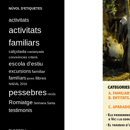
NÚVOL D’ETIQUETES
activitats
activitats
familiars
calçotada
castanyada
convivències
criteris
escola d'estiu
excursions
familiar
familiars
llibres
joves
NADAL 2016
pessebres
recés
Romiatge
Setmana Santa
testimonis