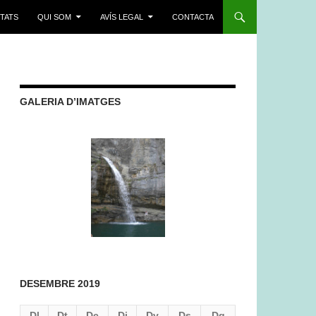
ITATS
QUI SOM
AVÍS LEGAL
CONTACTA
GALERIA D’IMATGES
DESEMBRE 2019
Dl
Dt
Dc
Dj
Dv
Ds
Dg