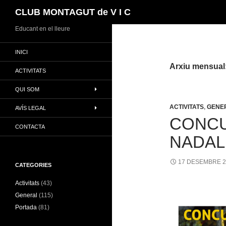
Cerca
CLUB MONTAGUT de V I C
Vés
Educant en el lleure
al
INICI
contingut
Arxiu mensual
ACTIVITATS
QUI SOM
ACTIVITATS
,
GENE
AVÍS LEGAL
CONCU
CONTACTA
NADAL
17 DESEMBRE 2
CATEGORIES
Activitats
(43)
General
(115)
Portada
(81)