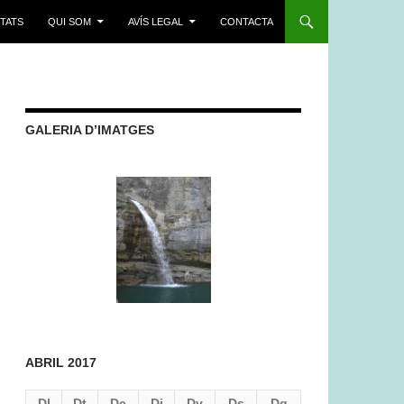
ITATS
QUI SOM
AVÍS LEGAL
CONTACTA
GALERIA D’IMATGES
ABRIL 2017
Dl
Dt
Dc
Dj
Dv
Ds
Dg