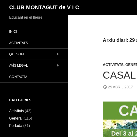
Cerca
CLUB MONTAGUT de V I C
Vés
Educant en el lleure
al
INICI
contingut
Arxiu diari: 29 
ACTIVITATS
QUI SOM
ACTIVITATS
,
GENE
AVÍS LEGAL
CASAL 
CONTACTA
29 ABRIL 2017
CATEGORIES
Activitats
(43)
General
(115)
Portada
(81)