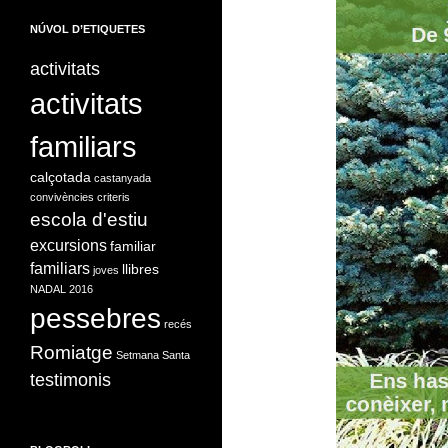
NÚVOL D’ETIQUETES
activitats
activitats
familiars
calçotada
castanyada
convivències
criteris
escola d'estiu
excursions
familiar
familiars
llibres
joves
NADAL 2016
pessebres
recés
Romiatge
Setmana Santa
testimonis