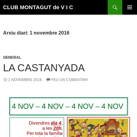
Vés
Cerca
CLUB MONTAGUT de V I C
al
MENÚ
contingut
PRINCI
Arxiu diari: 1 novembre 2016
GENERAL
LA CASTANYADA
1 NOVEMBRE 2016
FEU UN COMENTARI