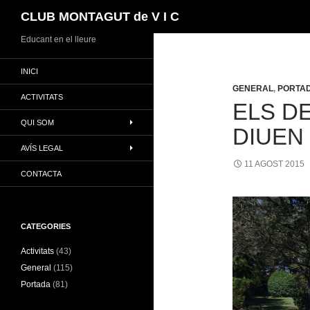
Cerca
CLUB MONTAGUT de V I C
Vés
Educant en el lleure
al
INICI
contingut
GENERAL
,
PORTA
ACTIVITATS
ELS DE
QUI SOM
DIUEN
AVÍS LEGAL
11 AGOST 2015
CONTACTA
CATEGORIES
Activitats
(43)
General
(115)
Portada
(81)