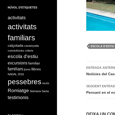
NÚVOL D’ETIQUETES
activitats
activitats
familiars
calçotada
castanyada
ESCOLA D'ESTIU
convivències
criteris
escola d'estiu
excursions
familiar
Navegac
ENTRADA ANTERI
familiars
llibres
joves
per
Notícies del Cas
NADAL 2016
pessebres
les
recés
SEGÜENT ENTRA
Romiatge
entrades
Setmana Santa
Pensant en el n
testimonis
DEIXA UN CO