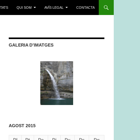
ITATS
QUI SOM
AVÍS LEGAL
CONTACTA
GALERIA D’IMATGES
AGOST 2015
Dl
Dt
Dc
Dj
Dv
Ds
Dg