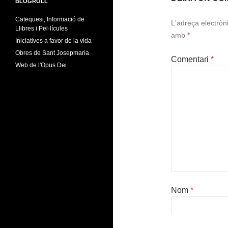
BLOGROLL
Catequesi, Informació de
L'adreça electròn
Llibres i Pel·lícules
amb
*
Iniciatives a favor de la vida
Obres de Sant Josepmaria
Comentari
*
Web de l'Opus Dei
Nom
*