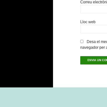
Correu electròn
Lloc web
Desa el meu
navegador per 
Gràcies al WordPress.