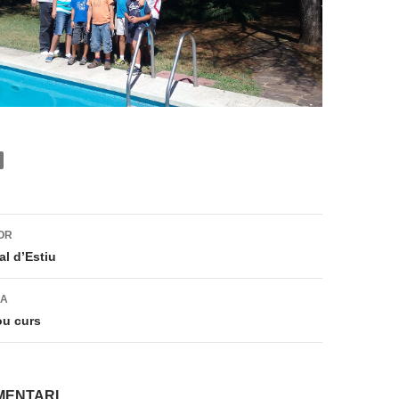
ió
OR
al d’Estiu
DA
ou curs
MENTARI