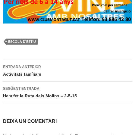
ESCOLA D'ESTIU
Navegació
ENTRADA ANTERIOR
per
Activitats famíliars
les
SEGÜENT ENTRADA
entrades
Hem fet la Ruta dels Molins – 2-5-15
DEIXA UN COMENTARI