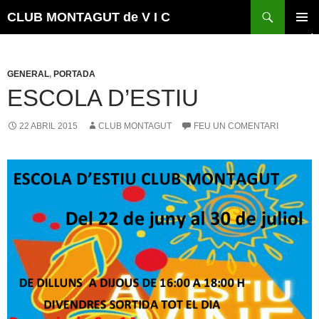
Vés
Cerca
CLUB MONTAGUT de V I C
al
MENÚ
contingut
PRINCI
GENERAL
,
PORTADA
ESCOLA D’ESTIU
22 ABRIL 2015
CLUB MONTAGUT
FEU UN COMENTARI