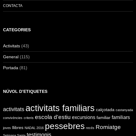
CONTACTA
CATEGORIES
Activitats
(43)
General
(115)
Portada
(81)
NÚVOL D’ETIQUETES
activitats familiars
activitats
calçotada
castanyada
escola d'estiu
excursions
familiars
familiar
convivències
criteris
pessebres
Romiatge
llibres
joves
NADAL 2016
recés
testimonis
Setmana Santa